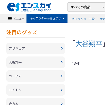
キャラクターからさがす
メニュー
キャラクター一覧
カ
注目のグッズ
「
大谷翔平
プリキュア
大谷翔平
18件
カービィ
エイトリ
金カム