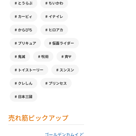
とうらぶ
ちいかわ
カービィ
イナイレ
からぴち
ヒロアカ
プリキュア
仮面ライダー
鬼滅
呪術
斉Ψ
トイストーリー
スンスン
クレしん
プリンセス
日本三國
売れ筋ピックアップ
ゴールデンカムイ ど