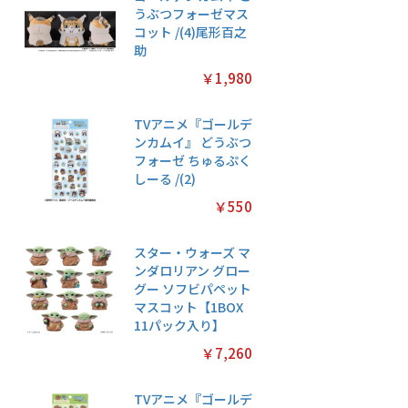
うぶつフォーゼマス
コット /(4)尾形百之
助
￥1,980
TVアニメ『ゴールデ
ンカムイ』 どうぶつ
フォーゼ ちゅるぷく
しーる /(2)
￥550
スター・ウォーズ マ
ンダロリアン グロー
グー ソフビパペット
マスコット【1BOX
11パック入り】
￥7,260
TVアニメ『ゴールデ