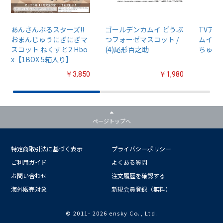
あんさんぶるスターズ!!
ゴールデンカムイ どうぶ
TVア
おまんじゅうにぎにぎマ
つフォーゼマスコット /
ムイ』
スコット ねくすと2 Hbo
(4)尾形百之助
ちゅるぷ
x【1BOX 5箱入り】
￥3,850
￥1,980
ページトップへ
特定商取引法に基づく表示
プライバシーポリシー
ご利用ガイド
よくある質問
お問い合わせ
注文履歴を確認する
海外販売対象
新規会員登録（無料）
© 2011-
2026 ensky Co., Ltd.