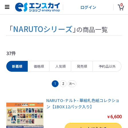
0
ログイン
「
NARUTOシリーズ
」
の商品一覧
37件
新着順
価格順
人気順
発売順
予約品以外
1
2
次へ
NARUTO-ナルト- 華絵札色紙コレクショ
ン【1BOX 12パック入り】
6,600
￥
数量