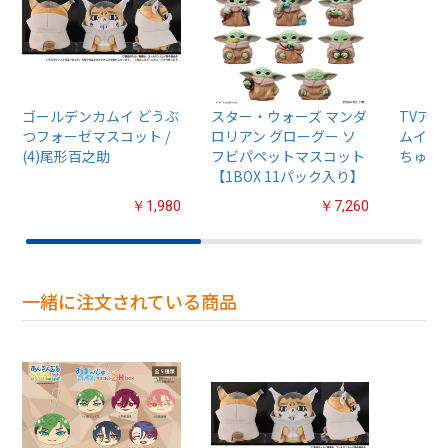
ゴールデンカムイ どうぶ
スター・ウォーズ マンダ
TVア
つフォーゼマスコット /
ロリアン グローグー ソ
ムイ』
(4)尾形百之助
フビパペットマスコット
ちゅるぷ
【1BOX 11パック入り】
￥1,980
￥7,260
一緒に注文されている商品