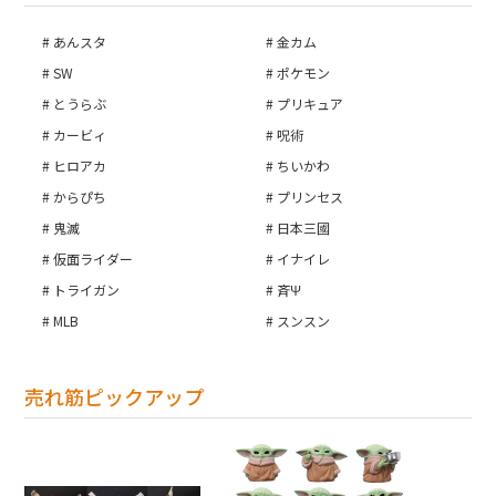
あんスタ
金カム
SW
ポケモン
とうらぶ
プリキュア
カービィ
呪術
ヒロアカ
ちいかわ
からぴち
プリンセス
鬼滅
日本三國
仮面ライダー
イナイレ
トライガン
斉Ψ
MLB
スンスン
売れ筋ピックアップ