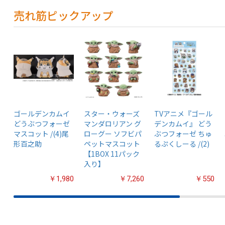
売れ筋ピックアップ
ゴールデンカムイ
スター・ウォーズ
TVアニメ『ゴール
どうぶつフォーゼ
マンダロリアン グ
デンカムイ』 どう
マスコット /(4)尾
ローグー ソフビパ
ぶつフォーゼ ちゅ
形百之助
ペットマスコット
るぷくしーる /(2)
【1BOX 11パック
入り】
￥1,980
￥7,260
￥550