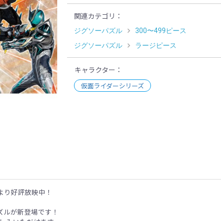
関連カテゴリ
ジグソーパズル
300〜499ピース
ジグソーパズル
ラージピース
キャラクター
仮面ライダーシリーズ
示
より好評放映中！
ズルが新登場です！