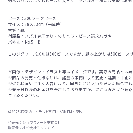
通常のパズルよりもピースが大きく、小さなお子様にも気軽にお楽
ピース：300ラージピース
サイズ：38×53cm（完成時）
材質：紙
付属品：パズル専用のり・のりヘラ・ピース請求ハガキ
パネル：No.5‐B
このジグソーパズルは300ピースですが、組み上がりは500ピースサ
※画像・デザイン・イラスト等はイメージです。実際の商品とは異
※商品の発売・仕様などは、諸般の事情により変更・延期・中止と
※受注状況やご注文内容により、同日にご注文いただいた場合でも
※発売日以降のお届けを予定しておりますが、受注状況および道路
ご了承ください。
©2025 石森プロ・テレビ朝日・ADK EM・東映
発売元：ショウワノート株式会社
販売元：株式会社エンスカイ