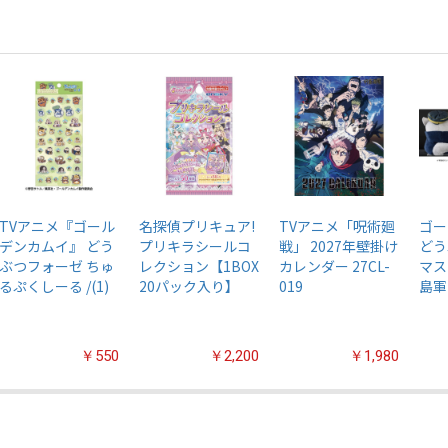
TVアニメ『ゴール
名探偵プリキュア!
TVアニメ「呪術廻
ゴー
デンカムイ』 どう
プリキラシールコ
戦」 2027年壁掛け
どう
ぶつフォーゼ ちゅ
レクション【1BOX
カレンダー 27CL-
マス
るぷくしーる /(1)
20パック入り】
019
島軍
￥550
￥2,200
￥1,980