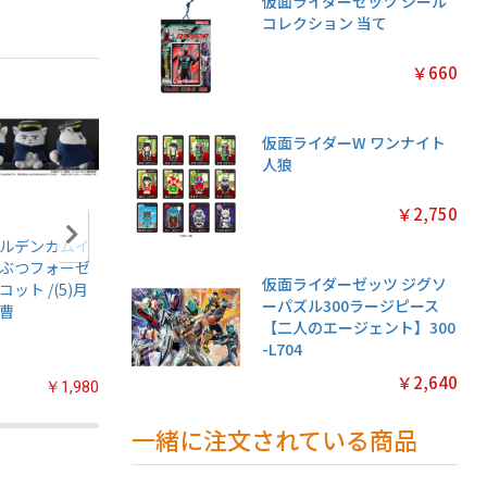
仮面ライダーゼッツ シール
コレクション 当て
￥660
仮面ライダーW ワンナイト
人狼
￥2,750
ルデンカムイ
アニメ『僕のヒー
ちいかわ あつめて
ちいかわ
ぶつフォーゼ
ローアカデミア』
シールガム
クリアカ
仮面ライダーゼッツ ジグソ
コット /(5)月
ちみけもますこっ
4【1BOX 20パック
クション
ーパズル300ラージピース
曹
と /(7)轟焦凍
入り】
常版◆【1
【二人のエージェント】300
パック入
-L704
￥2,640
￥1,980
￥2,200
￥2,200
一緒に注文されている商品