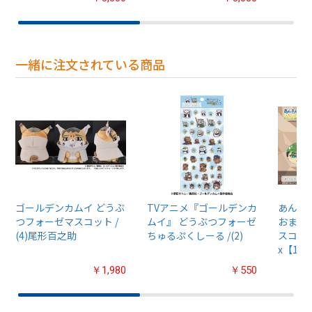
一緒に注文されている商品
ゴールデンカムイ どうぶ
TVアニメ『ゴールデンカ
あんさん
つフォーゼマスコット /
ムイ』 どうぶつフォーゼ
おまん
(4)尾形百之助
ちゅるぷくしーる /(2)
スコット
x【1B
￥1,980
￥550