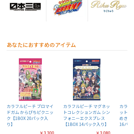
あなたにおすすめのアイテム
カラフルピーチ ブロマイ
カラフルピーチ マグネッ
カラフ
ドガム からぴちピクニッ
トコレクションガム シン
ットス
ク【1BOX 20パック入
フォニーエクスプレス
めきレ
り】
【1BOX 14パック入り】
16パ
￥3,300
￥3,080