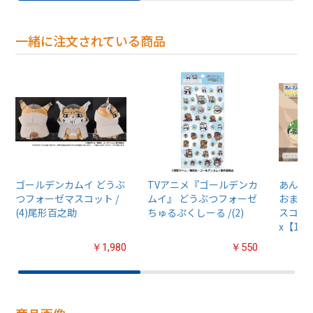
一緒に注文されている商品
ゴールデンカムイ どうぶ
TVアニメ『ゴールデンカ
あんさん
つフォーゼマスコット /
ムイ』 どうぶつフォーゼ
おまん
(4)尾形百之助
ちゅるぷくしーる /(2)
スコット
x【1B
￥1,980
￥550