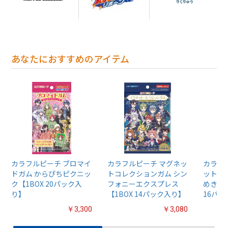
あなたにおすすめのアイテム
カラフルピーチ ブロマイ
カラフルピーチ マグネッ
カラフ
ドガム からぴちピクニッ
トコレクションガム シン
ットス
ク【1BOX 20パック入
フォニーエクスプレス
めきレ
り】
【1BOX 14パック入り】
16パ
￥3,300
￥3,080