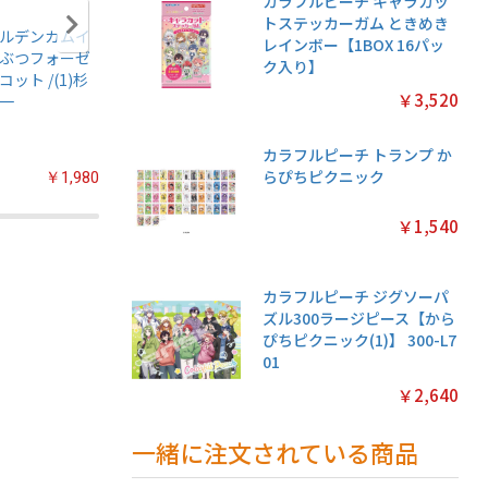
カラフルピーチ キャラカッ
トステッカーガム ときめき
ルデンカムイ
アニメ『僕のヒー
名探偵プリキュア!
ちいかわ
レインボー【1BOX 16パッ
ぶつフォーゼ
ローアカデミア』
プリキラシールコ
クリアカ
ク入り】
コット /(1)杉
ちみけもますこっ
レクション【1BOX
クション
￥3,520
一
と /(7)轟焦凍
20パック入り】
常版◆【1
パック入
カラフルピーチ トランプ か
らぴちピクニック
￥1,980
￥2,200
￥2,200
￥1,540
カラフルピーチ ジグソーパ
ズル300ラージピース【から
ぴちピクニック(1)】 300-L7
01
￥2,640
一緒に注文されている商品