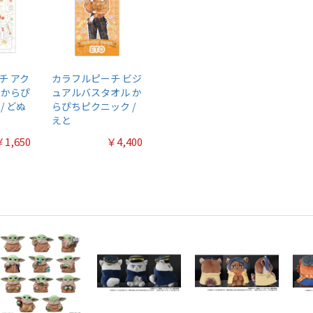
チ アク
カラフルピーチ ビジ
 からぴ
ュアルバスタオル か
/ どぬ
らぴちピクニック /
えと
￥1,650
￥4,400