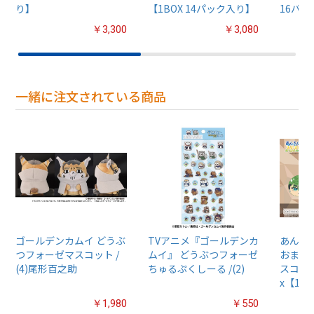
り】
【1BOX 14パック入り】
16パ
￥3,300
￥3,080
一緒に注文されている商品
ゴールデンカムイ どうぶ
TVアニメ『ゴールデンカ
あんさん
つフォーゼマスコット /
ムイ』 どうぶつフォーゼ
おまん
(4)尾形百之助
ちゅるぷくしーる /(2)
スコット
x【1B
￥1,980
￥550