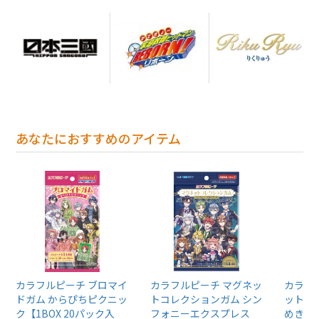
あなたにおすすめのアイテム
カラフルピーチ ブロマイ
カラフルピーチ マグネッ
カラフ
ドガム からぴちピクニッ
トコレクションガム シン
ットス
ク【1BOX 20パック入
フォニーエクスプレス
めきレ