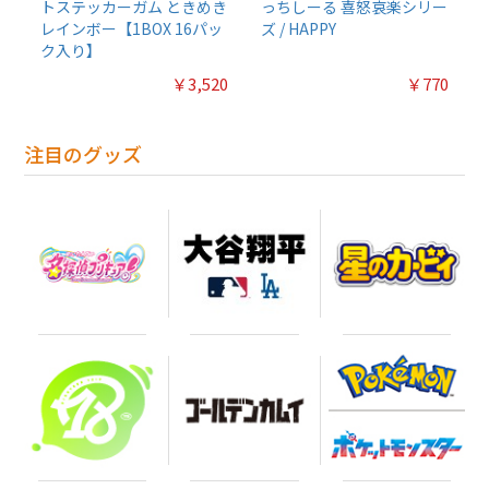
トステッカーガム ときめき
っちしーる 喜怒哀楽シリー
レインボー【1BOX 16パッ
ズ / HAPPY
ク入り】
￥3,520
￥770
注目のグッズ