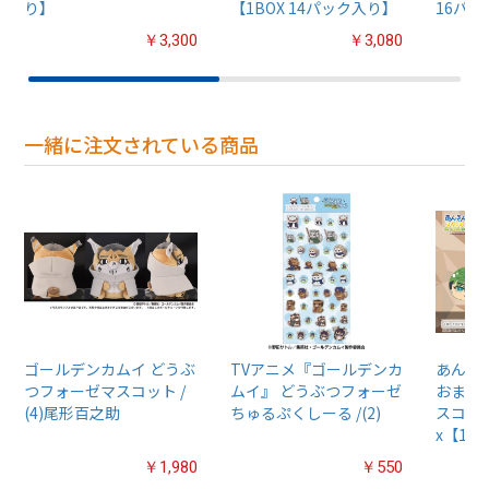
り】
【1BOX 14パック入り】
16パ
￥3,300
￥3,080
一緒に注文されている商品
ゴールデンカムイ どうぶ
TVアニメ『ゴールデンカ
あんさん
つフォーゼマスコット /
ムイ』 どうぶつフォーゼ
おまん
(4)尾形百之助
ちゅるぷくしーる /(2)
スコット
x【1B
￥1,980
￥550