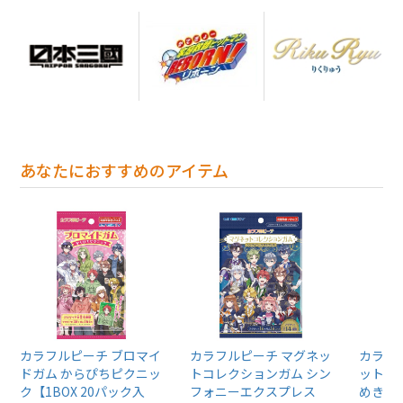
あなたにおすすめのアイテム
カラフルピーチ ブロマイ
カラフルピーチ マグネッ
カラフ
ドガム からぴちピクニッ
トコレクションガム シン
ットス
ク【1BOX 20パック入
フォニーエクスプレス
めきレ