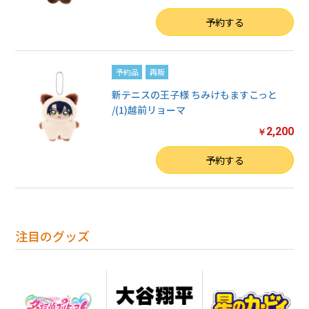
数量
予約する
予約品
再販
新テニスの王子様 ちみけもますこっと
/(1)越前リョーマ
2,200
￥
数量
予約する
注目のグッズ