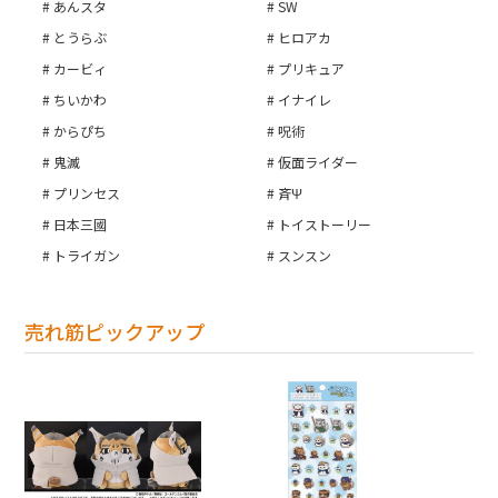
あんスタ
SW
とうらぶ
ヒロアカ
カービィ
プリキュア
ちいかわ
イナイレ
からぴち
呪術
鬼滅
仮面ライダー
プリンセス
斉Ψ
日本三國
トイストーリー
トライガン
スンスン
売れ筋ピックアップ