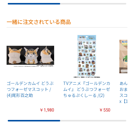
一緒に注文されている商品
ゴールデンカムイ どうぶ
TVアニメ『ゴールデンカ
あんさん
つフォーゼマスコット /
ムイ』 どうぶつフォーゼ
おまん
(4)尾形百之助
ちゅるぷくしーる /(2)
スコット
x【1B
￥1,980
￥550