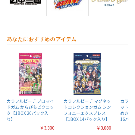
あなたにおすすめのアイテム
カラフルピーチ ブロマイ
カラフルピーチ マグネッ
カラフ
ドガム からぴちピクニッ
トコレクションガム シン
ットス
ク【1BOX 20パック入
フォニーエクスプレス
めきレ
り】
【1BOX 14パック入り】
16パ
￥3,300
￥3,080