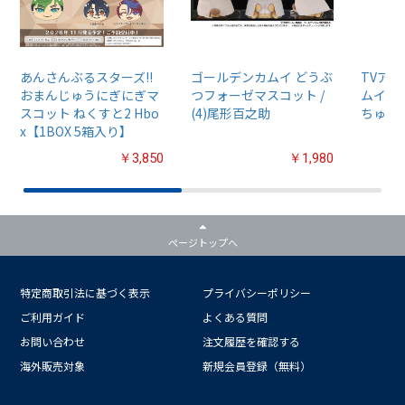
あんさんぶるスターズ!!
ゴールデンカムイ どうぶ
TVア
おまんじゅうにぎにぎマ
つフォーゼマスコット /
ムイ』
スコット ねくすと2 Hbo
(4)尾形百之助
ちゅるぷ
x【1BOX 5箱入り】
￥3,850
￥1,980
ページトップへ
特定商取引法に基づく表示
プライバシーポリシー
ご利用ガイド
よくある質問
お問い合わせ
注文履歴を確認する
海外販売対象
新規会員登録（無料）