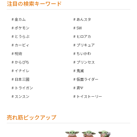
注目の検索キーワード
金カム
あんスタ
ポケモン
SW
とうらぶ
ヒロアカ
カービィ
プリキュア
呪術
ちいかわ
からぴち
プリンセス
イナイレ
鬼滅
日本三國
仮面ライダー
トライガン
斉Ψ
スンスン
トイストーリー
売れ筋ピックアップ