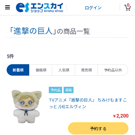
0
ログイン
「
進撃の巨人
」
の商品一覧
5件
新着順
価格順
人気順
発売順
予約品以外
予約品
再販
TVアニメ『進撃の巨人』 ちみけもますこ
っと /(4)エルヴィン
2,200
￥
数量
予約する