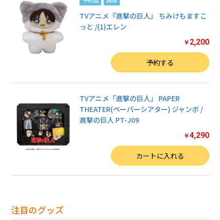
TVアニメ『進撃の巨人』 ちみけもますこ
っと /(1)エレン
2,200
￥
数量
予約する
TVアニメ「進撃の巨人」 PAPER
THEATER(ペーパーシアター) ジャンボ /
進撃の巨人 PT-J09
4,290
￥
数量
カートに入れる
注目のグッズ