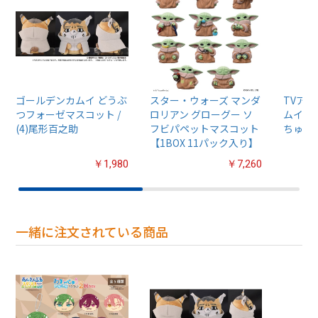
ゴールデンカムイ どうぶ
スター・ウォーズ マンダ
TVア
つフォーゼマスコット /
ロリアン グローグー ソ
ムイ』
(4)尾形百之助
フビパペットマスコット
ちゅるぷ
【1BOX 11パック入り】
￥1,980
￥7,260
一緒に注文されている商品