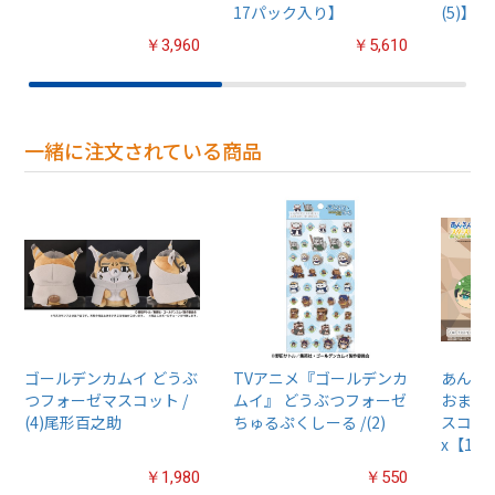
17パック入り】
(5)】50
￥3,960
￥5,610
一緒に注文されている商品
ゴールデンカムイ どうぶ
TVアニメ『ゴールデンカ
あんさん
つフォーゼマスコット /
ムイ』 どうぶつフォーゼ
おまん
(4)尾形百之助
ちゅるぷくしーる /(2)
スコット
x【1B
￥1,980
￥550