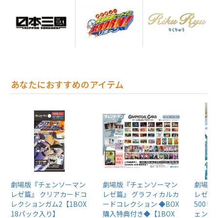
あなたにおすすめのアイテム
劇場版『チェンソーマン
劇場版『チェンソーマン
劇場版
レゼ篇』 クリアカードコ
レゼ篇』 グラフィカルカ
レゼ篇
レクションガム2【1BOX
ードコレクション ◆BOX
500
18パック入り】
購入特典付き◆【1BOX
ェンソ