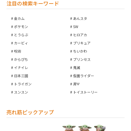
注目の検索キーワード
金カム
あんスタ
ポケモン
SW
とうらぶ
ヒロアカ
カービィ
プリキュア
呪術
ちいかわ
からぴち
プリンセス
イナイレ
鬼滅
日本三國
仮面ライダー
トライガン
斉Ψ
スンスン
トイストーリー
売れ筋ピックアップ