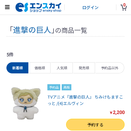
0
ログイン
「
進撃の巨人
」
の商品一覧
5件
新着順
価格順
人気順
発売順
予約品以外
予約品
再販
TVアニメ『進撃の巨人』 ちみけもますこ
っと /(4)エルヴィン
2,200
￥
数量
予約する