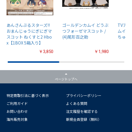
あんさんぶるスターズ!!
ゴールデンカムイ どうぶ
TVア
おまんじゅうにぎにぎマ
つフォーゼマスコット /
ムイ』
スコット ねくすと2 Hbo
(4)尾形百之助
ちゅるぷ
x【1BOX 5箱入り】
￥3,850
￥1,980
ページトップへ
特定商取引法に基づく表示
プライバシーポリシー
ご利用ガイド
よくある質問
お問い合わせ
注文履歴を確認する
海外販売対象
新規会員登録（無料）