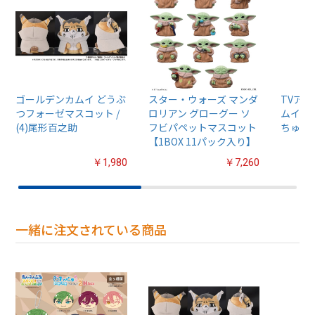
ゴールデンカムイ どうぶ
スター・ウォーズ マンダ
TVア
つフォーゼマスコット /
ロリアン グローグー ソ
ムイ』
(4)尾形百之助
フビパペットマスコット
ちゅるぷ
【1BOX 11パック入り】
￥1,980
￥7,260
一緒に注文されている商品