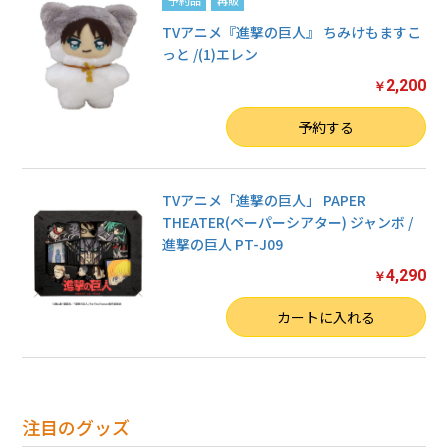
TVアニメ『進撃の巨人』 ちみけもますこ
っと /(1)エレン
2,200
￥
数量
予約する
TVアニメ「進撃の巨人」 PAPER
THEATER(ペーパーシアター) ジャンボ /
進撃の巨人 PT-J09
4,290
￥
数量
カートに入れる
注目のグッズ