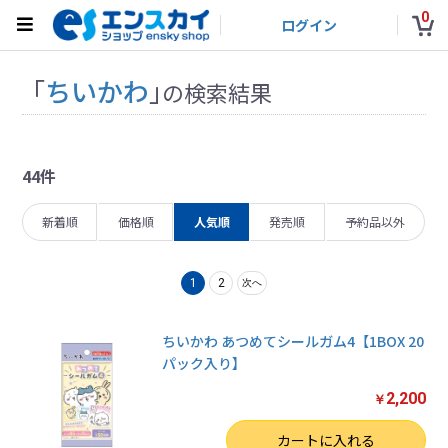
0
ログイン
「
ちいかわ
」
の検索結果
44件
新着順
価格順
人気順
発売順
予約品以外
1
2
次へ
ちいかわ あつめてシールガム4【1BOX 20
パック入り】
2,200
￥
数量
カートに入れる