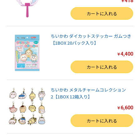
418
￥
数量
カートに入れる
ちいかわ ダイカットステッカー ガムつき
【1BOX 20パック入り】
4,400
￥
数量
お買い物を続ける
カートに入れる
カートへ進む
ちいかわ メタルチャームコレクション
2【1BOX 12箱入り】
6,600
￥
数量
カートに入れる