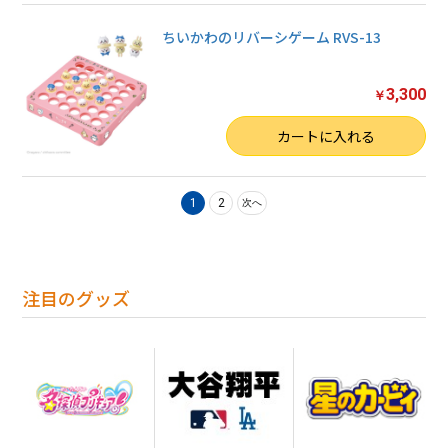
ちいかわのリバーシゲーム RVS-13
3,300
￥
数量
カートに入れる
1
2
次へ
注目のグッズ