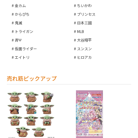
金カム
ちいかわ
からぴち
プリンセス
鬼滅
日本三國
トライガン
MLB
斉Ψ
大谷翔平
仮面ライダー
スンスン
エイトリ
ヒロアカ
売れ筋ピックアップ