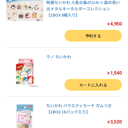
映画ちいかわ 人魚の島のひみつ 島の思い
出メタルキーホルダーコレクション
【1BOX 9箱入り】
4,950
￥
数量
予約する
ウノ ちいかわ
1,540
￥
数量
カートに入れる
ちいかわ バラエティカード ガムつき
【1BOX 16パック入り】
3,520
￥