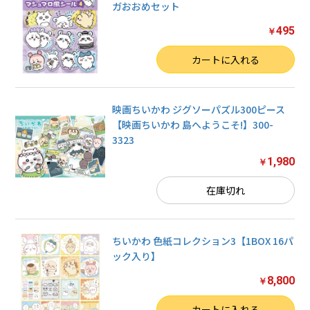
ガおおめセット
495
￥
数量
カートに入れる
映画ちいかわ ジグソーパズル300ピース
【映画ちいかわ 島へようこそ!】300-
3323
1,980
￥
在庫切れ
ちいかわ 色紙コレクション3【1BOX 16パ
ック入り】
8,800
￥
数量
カートに入れる