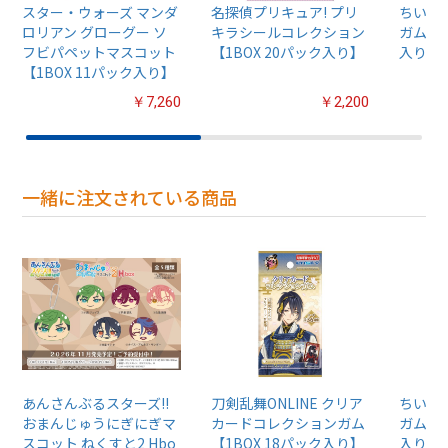
スター・ウォーズ マンダ
名探偵プリキュア! プリ
ちいか
ロリアン グローグー ソ
キラシールコレクション
ガム4【
フビパペットマスコット
【1BOX 20パック入り】
入り】
【1BOX 11パック入り】
￥7,260
￥2,200
一緒に注文されている商品
あんさんぶるスターズ!!
刀剣乱舞ONLINE クリア
ちいか
おまんじゅうにぎにぎマ
カードコレクションガム
ガム4【
スコット ねくすと2 Hbo
【1BOX 18パック入り】
入り】