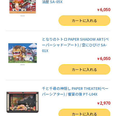
油屋 SA-05X
6,050
￥
数量
カートに入れる
となりのトトロ PAPER SHADOW ART(ペ
ーパーシャドーアート) / 空にひびけ SA-
01X
6,050
￥
数量
お買い物を続ける
カートに入れる
カートへ進む
千と千尋の神隠し PAPER THEATER(ペー
パーシアター) / 饗宴の後 PT-L04X
2,970
￥
数量
カートに入れる