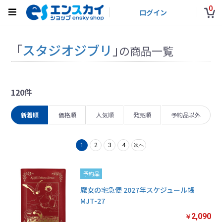
0
ログイン
「
スタジオジブリ
」
の商品一覧
120件
新着順
価格順
人気順
発売順
予約品以外
1
2
3
4
次へ
予約品
魔女の宅急便 2027年スケジュール帳
MJT-27
2,090
￥