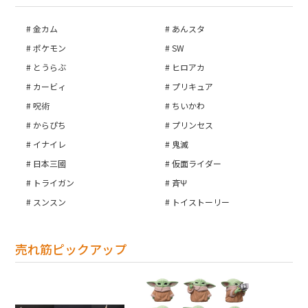
金カム
あんスタ
ポケモン
SW
とうらぶ
ヒロアカ
カービィ
プリキュア
呪術
ちいかわ
からぴち
プリンセス
イナイレ
鬼滅
日本三國
仮面ライダー
トライガン
斉Ψ
スンスン
トイストーリー
売れ筋ピックアップ