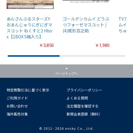
あんさんぶるスターズ!!
ゴールデンカムイ どうぶ
TVア
おまんじゅうにぎにぎマ
つフォーゼマスコット /
ムイ』
スコット ねくすと2 Hbo
(4)尾形百之助
ちゅるぷ
x【1BOX 5箱入り】
￥3,850
￥1,980
ページトップへ
特定商取引法に基づく表示
プライバシーポリシー
ご利用ガイド
よくある質問
お問い合わせ
注文履歴を確認する
海外販売対象
新規会員登録（無料）
© 2011-
2026 ensky Co., Ltd.