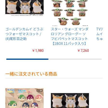
ゴールデンカムイ どうぶ
スター・ウォーズ マンダ
TVア
つフォーゼマスコット /
ロリアン グローグー ソ
ムイ』
(4)尾形百之助
フビパペットマスコット
ちゅるぷ
【1BOX 11パック入り】
￥1,980
￥7,260
一緒に注文されている商品