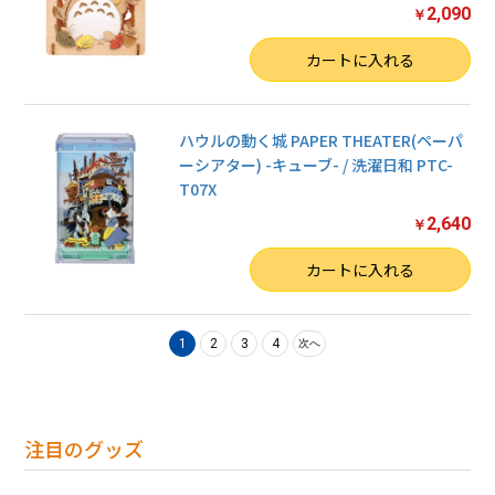
2,090
￥
数量
カートに入れる
ハウルの動く城 PAPER THEATER(ペーパ
ーシアター) -キューブ- / 洗濯日和 PTC-
T07X
2,640
￥
数量
カートに入れる
1
2
3
4
次へ
注目のグッズ