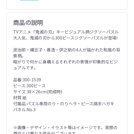
商品の説明
TVアニメ『鬼滅の刃』キービジュアル柄ジグソーパズル
大人気、鬼滅の刃から300ピースジグソーパズルが登場!
炭治郎・禰豆子・善逸・伊之助の4人が描かれた和風の背
景柄。
暗がりで何かに身構えるそれぞれの表情が印象的なビジ
ュアルです。
品番:300-1539
ピース:300ピース
サイズ:38×26cm(完成時)
材質:紙
付属品:パズル専用のり・のりヘラ・ピース請求ハガキ
パネル:No.3
※画像・デザイン・イラスト等はイメージです。実際の
商品とは異なる場合がございます。