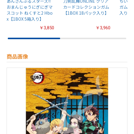
あんさんぶるスターズ!!
刀剣乱舞ONLINE クリア
ちいか
おまんじゅうにぎにぎマ
カードコレクションガム
ガム4【
スコット ねくすと2 Hbo
【1BOX 18パック入り】
入り】
x【1BOX 5箱入り】
￥3,850
￥3,960
商品画像