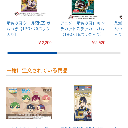
鬼滅の刃 シール烈伝5 ガ
アニメ「鬼滅の刃」 キャ
鬼滅の刃
ムつき【1BOX 20パック
ラカットステッカーガム
ムつき【
入り】
【1BOX 16パック入り】
入り】
￥2,200
￥3,520
一緒に注文されている商品