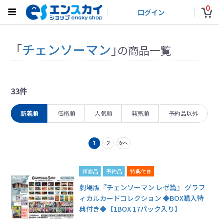
0
ログイン
「
チェンソーマン
」
の商品一覧
33件
新着順
価格順
人気順
発売順
予約品以外
1
2
次へ
新商品
予約品
特典付き
劇場版『チェンソーマン レゼ篇』 グラフ
ィカルカードコレクション ◆BOX購入特
典付き◆【1BOX 17パック入り】