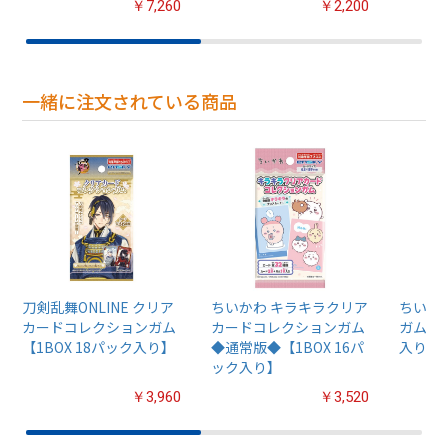
￥7,260
￥2,200
一緒に注文されている商品
刀剣乱舞ONLINE クリア
ちいかわ キラキラクリア
ちいか
カードコレクションガム
カードコレクションガム
ガム4【
【1BOX 18パック入り】
◆通常版◆【1BOX 16パ
入り】
ック入り】
￥3,960
￥3,520