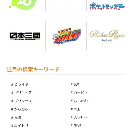
注目の検索キーワード
とうらぶ
SW
プリキュア
カービィ
プリンセス
ちいかわ
からぴち
MLB
鬼滅
大谷翔平
エイトリ
呪術