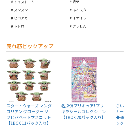
トイストーリー
斉Ψ
スンスン
あんスタ
ヒロアカ
イナイレ
トトロ
クレしん
売れ筋ピックアップ
スター・ウォーズ マンダ
名探偵プリキュア! プリ
ちいか
ロリアン グローグー ソ
キラシールコレクション
カード
フビパペットマスコット
【1BOX 20パック入り】
◆通常版
【1BOX 11パック入り】
ック入