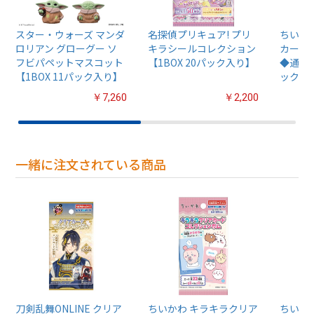
スター・ウォーズ マンダ
名探偵プリキュア! プリ
ちいか
ロリアン グローグー ソ
キラシールコレクション
カード
フビパペットマスコット
【1BOX 20パック入り】
◆通常版
【1BOX 11パック入り】
ック入
￥7,260
￥2,200
一緒に注文されている商品
刀剣乱舞ONLINE クリア
ちいかわ キラキラクリア
ちいか