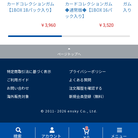
カードコレクションガム
カードコレクションガム
ガム4【
【1BOX 18パック入り】
◆通常版◆【1BOX 16パ
入り】
ック入り】
￥3,960
￥3,520
ページトップへ
特定商取引法に基づく表示
プライバシーポリシー
ご利用ガイド
よくある質問
お問い合わせ
注文履歴を確認する
海外販売対象
新規会員登録（無料）
© 2011-
2026 ensky Co., Ltd.
0
検索
アカウント
メニュー
￥0