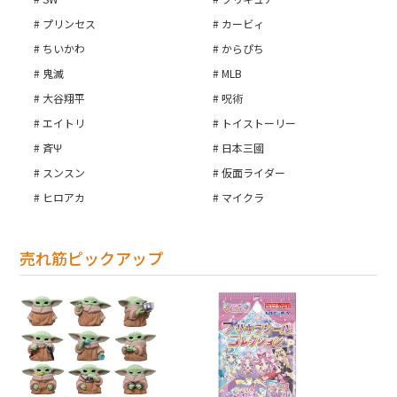
プリンセス
カービィ
ちいかわ
からぴち
鬼滅
MLB
大谷翔平
呪術
エイトリ
トイストーリー
斉Ψ
日本三國
スンスン
仮面ライダー
ヒロアカ
マイクラ
売れ筋ピックアップ