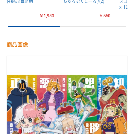
(4)尾形百之助
ちゅるぷくしーる /(2)
スコット
x【1B
￥1,980
￥550
商品画像