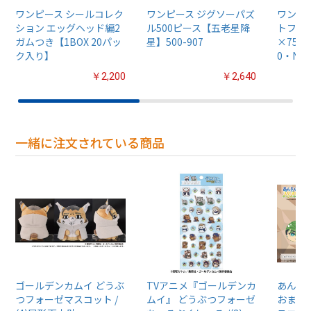
ワンピース シールコレク
ワンピース ジグソーパズ
ワンピ
ション エッグヘッド編2
ル500ピース【五老星降
トフレー
ガムつき【1BOX 20パッ
星】500-907
×75cm
ク入り】
0・No.
￥2,200
￥2,640
一緒に注文されている商品
ゴールデンカムイ どうぶ
TVアニメ『ゴールデンカ
あんさん
つフォーゼマスコット /
ムイ』 どうぶつフォーゼ
おまん