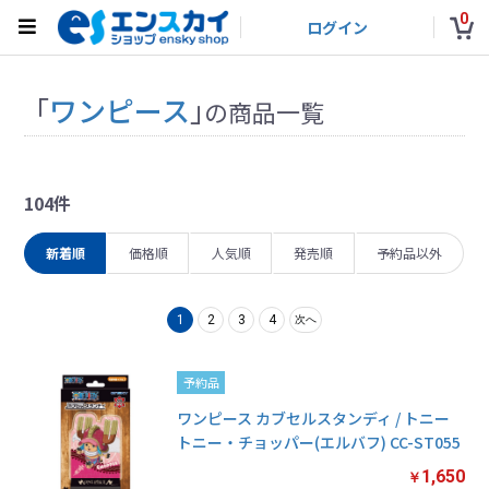
0
ログイン
「
ワンピース
」
の商品一覧
104件
新着順
価格順
人気順
発売順
予約品以外
1
2
3
4
次へ
予約品
ワンピース カブセルスタンディ / トニー
トニー・チョッパー(エルバフ) CC-ST055
1,650
￥