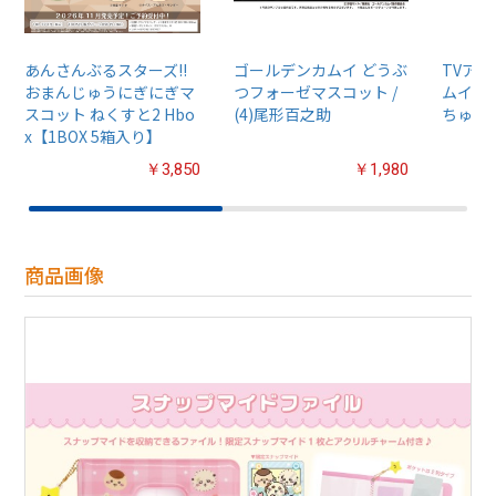
あんさんぶるスターズ!!
ゴールデンカムイ どうぶ
TVア
おまんじゅうにぎにぎマ
つフォーゼマスコット /
ムイ』
スコット ねくすと2 Hbo
(4)尾形百之助
ちゅるぷ
x【1BOX 5箱入り】
￥3,850
￥1,980
商品画像