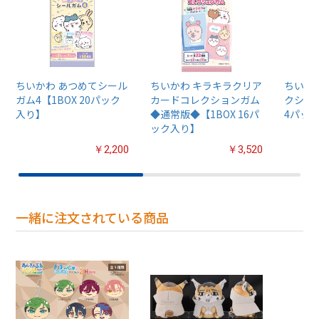
ちいかわ あつめてシール
ちいかわ キラキラクリア
ちいか
ガム4【1BOX 20パック
カードコレクションガム
クション
入り】
◆通常版◆【1BOX 16パ
4パッ
ック入り】
￥2,200
￥3,520
一緒に注文されている商品