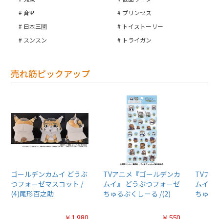
斉Ψ
プリンセス
日本三國
トイストーリー
スンスン
トライガン
売れ筋ピックアップ
ゴールデンカムイ どうぶ
TVアニメ『ゴールデンカ
TVア
つフォーゼマスコット /
ムイ』 どうぶつフォーゼ
ムイ』
(4)尾形百之助
ちゅるぷくしーる /(2)
ちゅるぷ
￥1,980
￥550