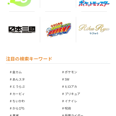
お買い物を続ける
カートへ進む
注目の検索キーワード
金カム
ポケモン
あんスタ
SW
とうらぶ
ヒロアカ
カービィ
プリキュア
ちいかわ
イナイレ
からぴち
呪術
鬼滅
仮面ライダー