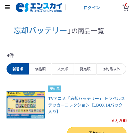
0
ログイン
「
忘却バッテリー
」
の商品一覧
4件
新着順
価格順
人気順
発売順
予約品以外
予約品
TVアニメ「忘却バッテリー」 トラベルス
テッカーコレクション【1BOX 14パック
入り】
7,700
￥
数量
予約する