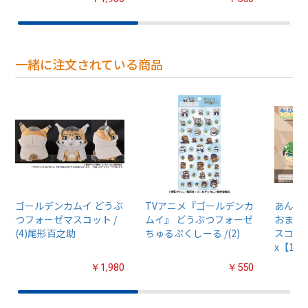
一緒に注文されている商品
ゴールデンカムイ どうぶ
TVアニメ『ゴールデンカ
あんさん
つフォーゼマスコット /
ムイ』 どうぶつフォーゼ
おまん
(4)尾形百之助
ちゅるぷくしーる /(2)
スコット
x【1B
￥1,980
￥550