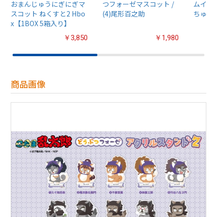
おまんじゅうにぎにぎマ
つフォーゼマスコット /
ムイ』
スコット ねくすと2 Hbo
(4)尾形百之助
ちゅるぷ
x【1BOX 5箱入り】
￥3,850
￥1,980
商品画像