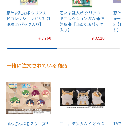
忍たま乱太郎 クリアカー
忍たま乱太郎 クリアカー
忍たま
ドコレクションガム3【1
ドコレクションガム ◆通
ォーゼ
BOX 18パック入り】
常版◆【1BOX 16パック
2【1B
入り】
り】
￥3,960
￥3,520
一緒に注文されている商品
あんさんぶるスターズ!!
ゴールデンカムイ どうぶ
TVア