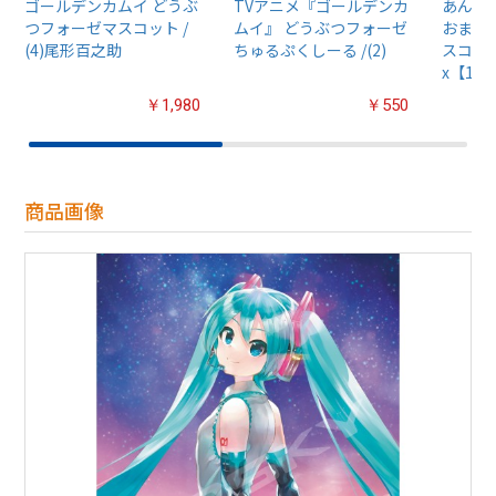
ゴールデンカムイ どうぶ
TVアニメ『ゴールデンカ
あんさん
つフォーゼマスコット /
ムイ』 どうぶつフォーゼ
おまん
(4)尾形百之助
ちゅるぷくしーる /(2)
スコット
x【1B
￥1,980
￥550
商品画像