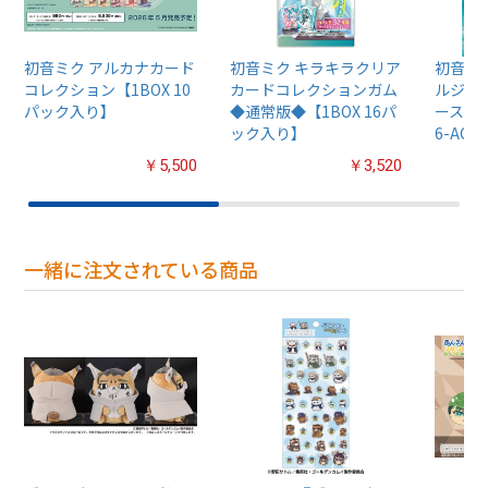
初音ミク アルカナカード
初音ミク キラキラクリア
初音ミ
コレクション【1BOX 10
カードコレクションガム
ルジグ
パック入り】
◆通常版◆【1BOX 16パ
ース【Tu
ック入り】
6-AC80
￥5,500
￥3,520
一緒に注文されている商品