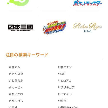
お買い物を続ける
カートへ進む
注目の検索キーワード
金カム
ポケモン
あんスタ
SW
とうらぶ
ヒロアカ
カービィ
プリキュア
ちいかわ
イナイレ
からぴち
呪術
鬼滅
仮面ライダー