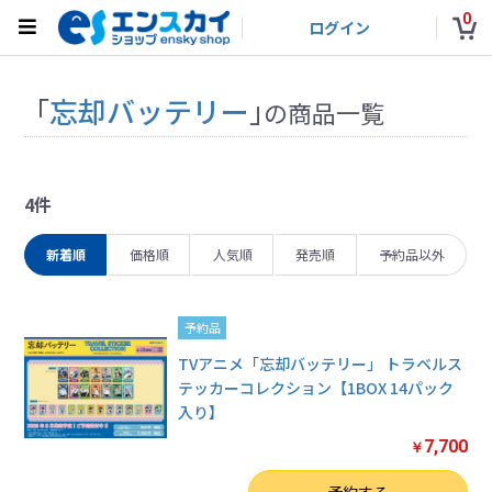
0
ログイン
「
忘却バッテリー
」
の商品一覧
4件
新着順
価格順
人気順
発売順
予約品以外
予約品
TVアニメ「忘却バッテリー」 トラベルス
テッカーコレクション【1BOX 14パック
入り】
7,700
￥
数量
予約する