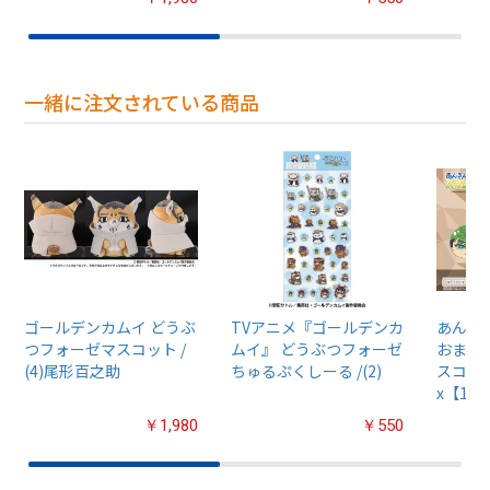
一緒に注文されている商品
ゴールデンカムイ どうぶ
TVアニメ『ゴールデンカ
あんさん
つフォーゼマスコット /
ムイ』 どうぶつフォーゼ
おまん
(4)尾形百之助
ちゅるぷくしーる /(2)
スコット
x【1B
￥1,980
￥550