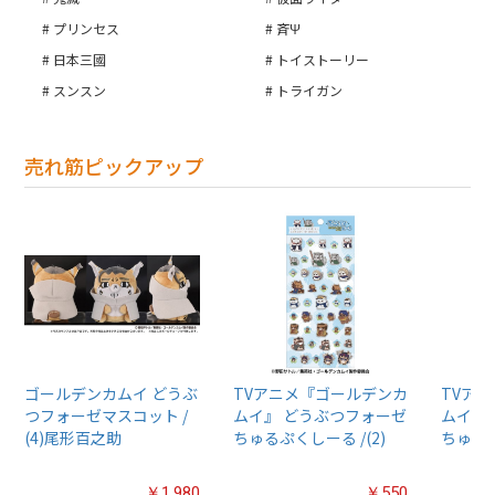
プリンセス
斉Ψ
日本三國
トイストーリー
スンスン
トライガン
売れ筋ピックアップ
ゴールデンカムイ どうぶ
TVアニメ『ゴールデンカ
TVア
つフォーゼマスコット /
ムイ』 どうぶつフォーゼ
ムイ』
(4)尾形百之助
ちゅるぷくしーる /(2)
ちゅるぷ
￥1,980
￥550