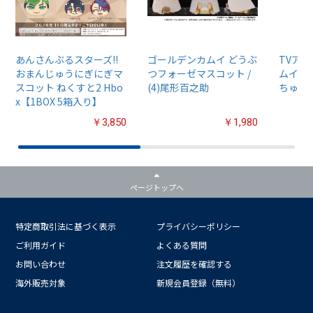
あんさんぶるスターズ!!
ゴールデンカムイ どうぶ
TVア
おまんじゅうにぎにぎマ
つフォーゼマスコット /
ムイ』
スコット ねくすと2 Hbo
(4)尾形百之助
ちゅるぷ
x【1BOX 5箱入り】
￥3,850
￥1,980
ページトップへ
特定商取引法に基づく表示
プライバシーポリシー
ご利用ガイド
よくある質問
お問い合わせ
注文履歴を確認する
海外販売対象
新規会員登録（無料）