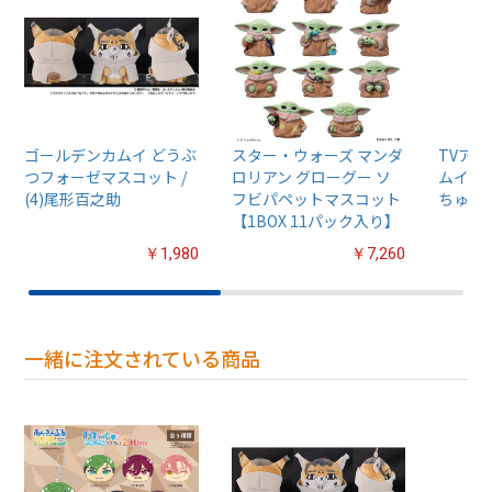
ゴールデンカムイ どうぶ
スター・ウォーズ マンダ
TVア
つフォーゼマスコット /
ロリアン グローグー ソ
ムイ』
(4)尾形百之助
フビパペットマスコット
ちゅるぷ
【1BOX 11パック入り】
￥1,980
￥7,260
一緒に注文されている商品