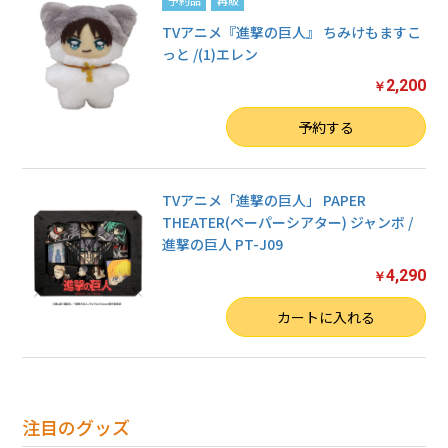
TVアニメ『進撃の巨人』 ちみけもますこ
っと /(1)エレン
2,200
￥
数量
予約する
TVアニメ「進撃の巨人」 PAPER
THEATER(ペーパーシアター) ジャンボ /
進撃の巨人 PT-J09
4,290
￥
数量
カートに入れる
注目のグッズ