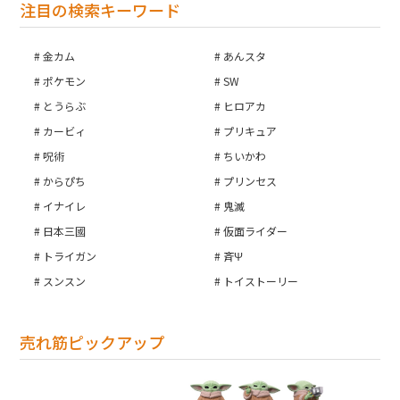
注目の検索キーワード
金カム
あんスタ
ポケモン
SW
とうらぶ
ヒロアカ
カービィ
プリキュア
呪術
ちいかわ
からぴち
プリンセス
イナイレ
鬼滅
日本三國
仮面ライダー
トライガン
斉Ψ
スンスン
トイストーリー
売れ筋ピックアップ