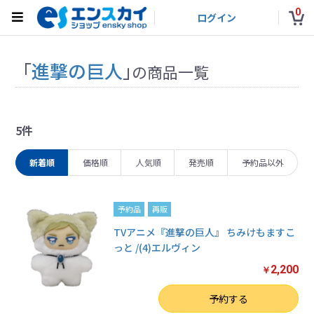
0
ログイン
「
進撃の巨人
」
の商品一覧
5件
新着順
価格順
人気順
発売順
予約品以外
予約品
再販
TVアニメ『進撃の巨人』 ちみけもますこ
っと /(4)エルヴィン
2,200
￥
数量
予約する