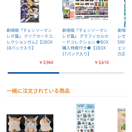
劇場版『チェンソーマン
劇場版『チェンソーマン
劇場版
レゼ篇』 クリアカードコ
レゼ篇』 グラフィカルカ
レゼ篇
レクションガム2【1BOX
ードコレクション ◆BOX
500
18パック入り】
購入特典付き◆【1BOX
ェンソ
17パック入り】
(5)】50
￥3,960
￥5,610
一緒に注文されている商品