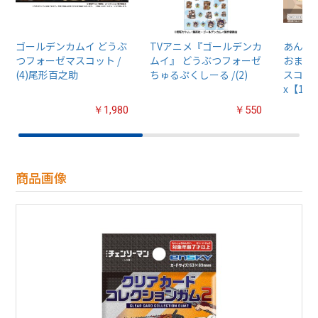
ゴールデンカムイ どうぶ
TVアニメ『ゴールデンカ
あんさん
つフォーゼマスコット /
ムイ』 どうぶつフォーゼ
おまん
(4)尾形百之助
ちゅるぷくしーる /(2)
スコット
x【1B
￥1,980
￥550
商品画像