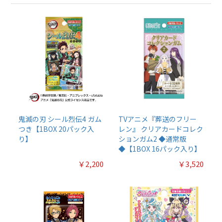
鬼滅の刃 シール烈伝4 ガム
TVアニメ『葬送のフリー
つき【1BOX 20パック入
レン』 クリアカードコレク
り】
ションガム2 ◆通常版
◆【1BOX 16パック入り】
￥2,200
￥3,520