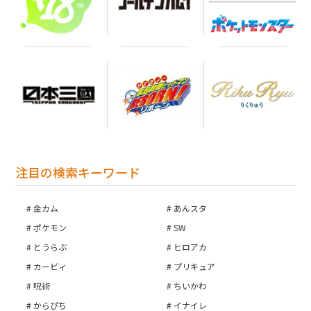
注目の検索キーワード
金カム
あんスタ
ポケモン
SW
とうらぶ
ヒロアカ
カービィ
プリキュア
呪術
ちいかわ
からぴち
イナイレ