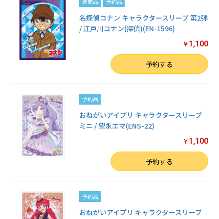
新商品
予約品
名探偵コナン キャラクタースリーブ 第2弾
/ 江戸川コナン(探偵)(EN-1596)
1,100
￥
数量
予約する
予約品
おねがいアイプリ キャラクタースリーブ
ミニ / 望永エマ(ENS-22)
1,100
￥
数量
予約する
予約品
おねがいアイプリ キャラクタースリーブ