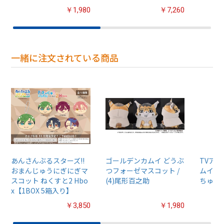
￥1,980
￥7,260
一緒に注文されている商品
あんさんぶるスターズ!!
ゴールデンカムイ どうぶ
TVア
おまんじゅうにぎにぎマ
つフォーゼマスコット /
ムイ』
スコット ねくすと2 Hbo
(4)尾形百之助
ちゅるぷ
x【1BOX 5箱入り】
￥3,850
￥1,980