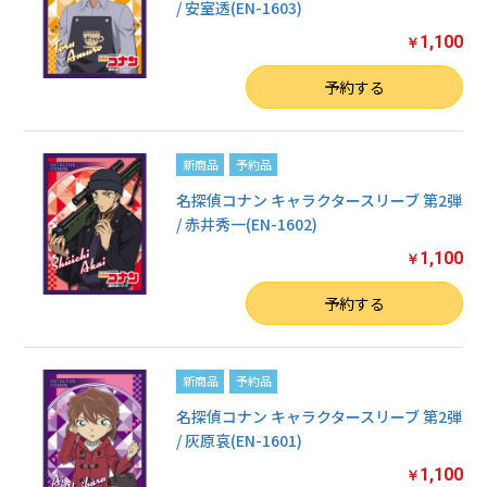
/ 安室透(EN-1603)
1,100
￥
数量
予約する
新商品
予約品
名探偵コナン キャラクタースリーブ 第2弾
/ 赤井秀一(EN-1602)
1,100
￥
数量
予約する
新商品
予約品
名探偵コナン キャラクタースリーブ 第2弾
/ 灰原哀(EN-1601)
1,100
￥