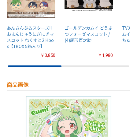
あんさんぶるスターズ!!
ゴールデンカムイ どうぶ
TVア
おまんじゅうにぎにぎマ
つフォーゼマスコット /
ムイ』
スコット ねくすと2 Hbo
(4)尾形百之助
ちゅるぷ
x【1BOX 5箱入り】
￥3,850
￥1,980
商品画像