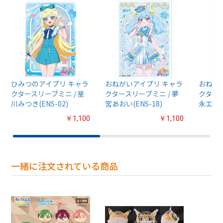
ひみつのアイプリ キャラ
おねがいアイプリ キャラ
おねが
クタースリーブミニ / 星
クタースリーブミニ / 夢
クタース
川みつき(ENS-02)
宮あおい(ENS-18)
永エマ(E
￥1,100
￥1,100
一緒に注文されている商品