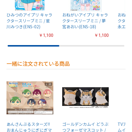
ひみつのアイプリ キャラ
おねがいアイプリ キャラ
おねが
クタースリーブミニ / 星
クタースリーブミニ / 夢
クタース
川みつき(ENS-02)
宮あおい(ENS-18)
永エマ(E
￥1,100
￥1,100
一緒に注文されている商品
あんさんぶるスターズ!!
ゴールデンカムイ どうぶ
TVア
おまんじゅうにぎにぎマ
つフォーゼマスコット /
ムイ』