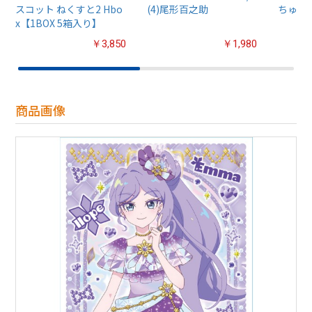
スコット ねくすと2 Hbo
(4)尾形百之助
ちゅるぷ
x【1BOX 5箱入り】
￥3,850
￥1,980
商品画像