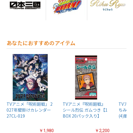
あなたにおすすめのアイテム
TVアニメ「呪術廻戦」 2
TVアニメ『呪術廻戦』
TVア
027年壁掛けカレンダー
シール烈伝 ガムつき【1
ちみけも
27CL-019
BOX 20パック入り】
(4)脹相
￥1,980
￥2,200