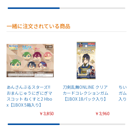
一緒に注文されている商品
あんさんぶるスターズ!!
刀剣乱舞ONLINE クリア
ちいか
おまんじゅうにぎにぎマ
カードコレクションガム
ガム4【
スコット ねくすと2 Hbo
【1BOX 18パック入り】
入り】
x【1BOX 5箱入り】
￥3,850
￥3,960