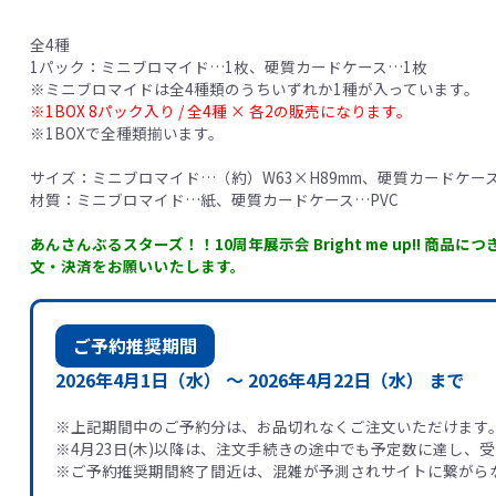
全4種
1パック：ミニブロマイド…1枚、硬質カードケース…1枚
※ミニブロマイドは全4種類のうちいずれか1種が入っています。
※1BOX 8パック入り / 全4種 × 各2の販売になります。
※1BOXで全種類揃います。
サイズ：ミニブロマイド…（約）W63×H89mm、硬質カードケース…
材質：ミニブロマイド…紙、硬質カードケース…PVC
あんさんぶるスターズ！！10周年展示会 Bright me up!!
文・決済をお願いいたします。
ご予約推奨期間
2026年4月1日（水） ～
2026年4月22日（水） まで
※上記期間中のご予約分は、お品切れなくご注文いただけます
※4月23日(木)以降は、注文手続きの途中でも予定数に達し、
※ご予約推奨期間終了間近は、混雑が予測されサイトに繋がら