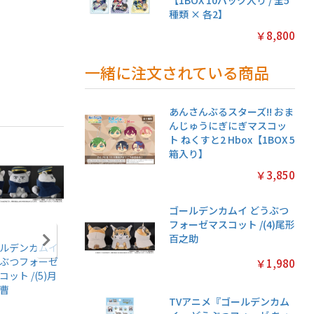
【1BOX 10パック入り / 全5
種類 × 各2】
￥8,800
一緒に注文されている商品
あんさんぶるスターズ!! おま
んじゅうにぎにぎマスコッ
ト ねくすと2 Hbox【1BOX 5
箱入り】
￥3,850
ゴールデンカムイ どうぶつ
フォーゼマスコット /(4)尾形
百之助
ルデンカムイ
アニメ『僕のヒー
ちいかわ あつめて
ちいかわ
ぶつフォーゼ
ローアカデミア』
シールガム
クリアカ
￥1,980
コット /(5)月
ちみけもますこっ
4【1BOX 20パック
クション
曹
と /(7)轟焦凍
入り】
常版◆【1
TVアニメ『ゴールデンカム
パック入