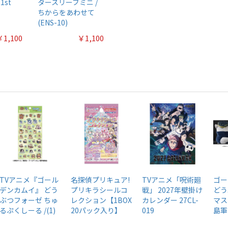
1st
タースリーブミニ /
ちからをあわせて
(ENS-10)
￥1,100
￥1,100
TVアニメ『ゴール
名探偵プリキュア!
TVアニメ「呪術廻
ゴー
デンカムイ』 どう
プリキラシールコ
戦」 2027年壁掛け
どう
ぶつフォーゼ ちゅ
レクション【1BOX
カレンダー 27CL-
マス
るぷくしーる /(1)
20パック入り】
019
島軍