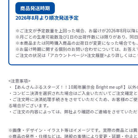
商品発送時期
2026年8月より順次発送予定
※ご注文が予定数量を上回った場合、お届けが2026年8月以
※月ごとの生産可能数及び1日の出荷件数には限りがあり、同
※本商品または同時購入商品の出荷日が変更になった場合でも
※お届け時期に関する個別のお問い合わせについては、お答え
ご注文の状況は「アカウントページ>注文履歴>より詳しくはこ
<注意事項>
・【あんさんぶるスターズ！！10周年展示会 Bright me up!!
・コンビニ決済を選択された場合はご入金いただいてご注文確定と
・ご注文時に決済処理手続きをさせていただくため、お客様のご使
る場合がございます。
・ご注文の内容によっては、弊社より確認のご連絡をさせていただ
※画像・デザイン・イラスト等はイメージです。実際の商品とは異
※商品の発売・仕様などは、諸般の事情により変更・延期・中止と