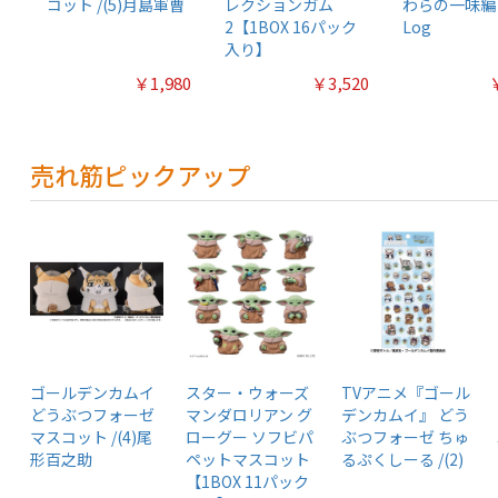
コット /(5)月島軍曹
レクションガム
わらの一味編 
2【1BOX 16パック
Log
入り】
￥1,980
￥3,520
売れ筋ピックアップ
ゴールデンカムイ
スター・ウォーズ
TVアニメ『ゴール
どうぶつフォーゼ
マンダロリアン グ
デンカムイ』 どう
マスコット /(4)尾
ローグー ソフビパ
ぶつフォーゼ ちゅ
形百之助
ペットマスコット
るぷくしーる /(2)
【1BOX 11パック