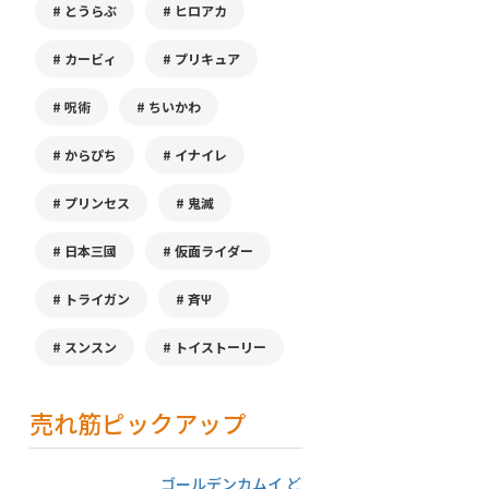
とうらぶ
ヒロアカ
カービィ
プリキュア
呪術
ちいかわ
からぴち
イナイレ
プリンセス
鬼滅
日本三國
仮面ライダー
トライガン
斉Ψ
スンスン
トイストーリー
売れ筋ピックアップ
ゴールデンカムイ ど