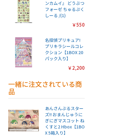
ンカムイ』 どうぶつ
フォーゼ ちゅるぷく
しーる /(1)
￥550
名探偵プリキュア!
プリキラシールコレ
クション【1BOX 20
パック入り】
￥2,200
一緒に注文されている商
品
あんさんぶるスター
ズ!! おまんじゅうに
ぎにぎマスコット ね
くすと2 Hbox【1BO
X 5箱入り】