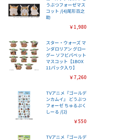
うぶつフォーゼマス
コット /(4)尾形百之
助
￥1,980
スター・ウォーズ マ
ンダロリアン グロー
グー ソフビパペット
マスコット【1BOX
11パック入り】
￥7,260
TVアニメ『ゴールデ
ンカムイ』 どうぶつ
フォーゼ ちゅるぷく
しーる /(2)
￥550
TVアニメ『ゴールデ