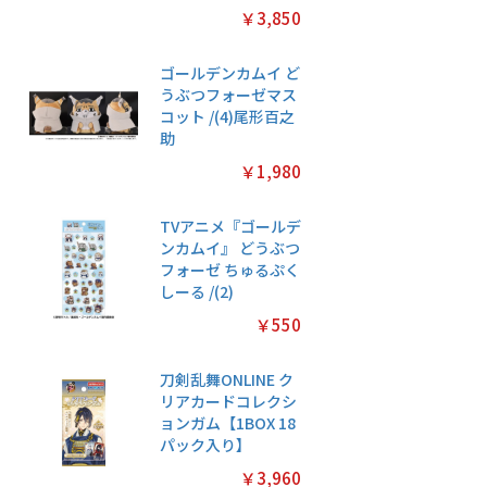
￥3,850
ゴールデンカムイ ど
うぶつフォーゼマス
コット /(4)尾形百之
助
￥1,980
TVアニメ『ゴールデ
ンカムイ』 どうぶつ
フォーゼ ちゅるぷく
しーる /(2)
￥550
刀剣乱舞ONLINE ク
リアカードコレクシ
ョンガム【1BOX 18
パック入り】
￥3,960