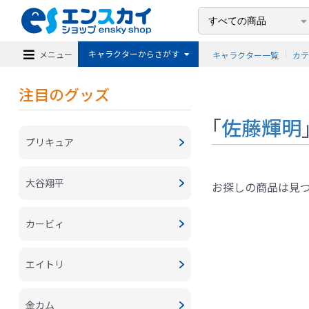
キャラクターからさがす
メニュー
キャラクター一覧
カ
注目のグッズ
「
佐藤輝明
プリキュア
大谷翔平
お探しの商品は見
カービィ
エイトリ
金カム