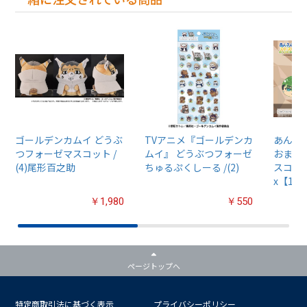
ゴールデンカムイ どうぶ
TVアニメ『ゴールデンカ
あんさん
つフォーゼマスコット /
ムイ』 どうぶつフォーゼ
おまん
(4)尾形百之助
ちゅるぷくしーる /(2)
スコット
x【1B
￥1,980
￥550
ページトップへ
特定商取引法に基づく表示
プライバシーポリシー