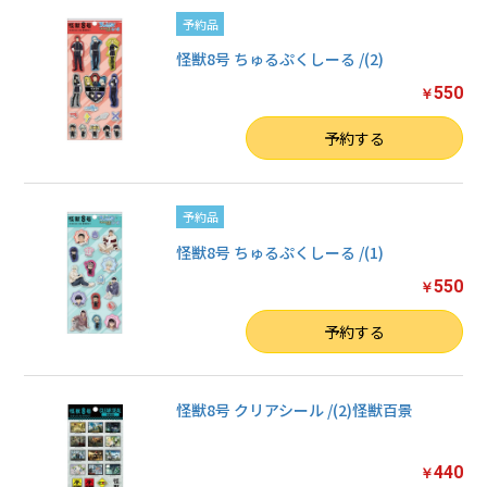
予約品
怪獣8号 ちゅるぷくしーる /(2)
550
￥
数量
予約する
予約品
怪獣8号 ちゅるぷくしーる /(1)
550
￥
数量
予約する
怪獣8号 クリアシール /(2)怪獣百景
440
￥