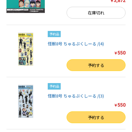
3,872
￥
在庫切れ
予約品
怪獣8号 ちゅるぷくしーる /(4)
550
￥
数量
予約する
予約品
怪獣8号 ちゅるぷくしーる /(3)
550
￥
数量
予約する