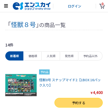
0
ログイン
「
怪獣８号
」
の商品一覧
14件
新着順
価格順
人気順
発売順
予約品以外
予約品
怪獣8号 スナップマイド2【1BOX 16パッ
ク入り】
4,400
￥
数量
予約する