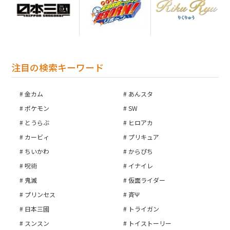
注目の検索キーワード
金カム
あんスタ
ポケモン
SW
とうらぶ
ヒロアカ
カービィ
プリキュア
ちいかわ
からぴち
呪術
イナイレ
鬼滅
仮面ライダー
プリンセス
斉Ψ
日本三國
トライガン
スンスン
トイストーリー