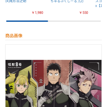
(4)尾形百之助
ちゅるぷくしーる /(2)
スコット
x【1B
￥1,980
￥550
商品画像