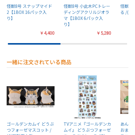
怪獣8号 スナップマイド
怪獣8号 小此木PCトレー
怪獣8
2【1BOX 16パック入
ディングアクリルジオラ
る /(1)
り】
マ【1BOX 6パック入
り】
￥4,400
￥5,280
一緒に注文されている商品
ゴールデンカムイ どうぶ
TVアニメ『ゴールデンカ
あんさん
つフォーゼマスコット /
ムイ』 どうぶつフォーゼ
おまん