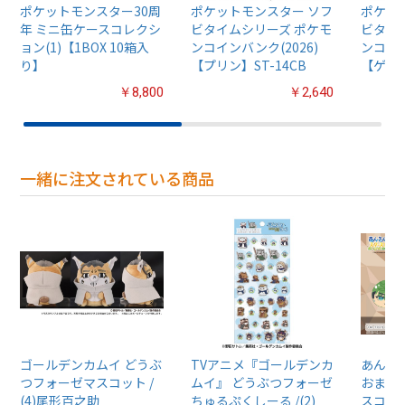
ポケットモンスター30周
ポケットモンスター ソフ
ポケッ
年 ミニ缶ケースコレクシ
ビタイムシリーズ ポケモ
ビタイ
ョン(1)【1BOX 10箱入
ンコインバンク(2026)
ンコイン
り】
【プリン】ST-14CB
【ゲンガ
￥8,800
￥2,640
一緒に注文されている商品
ゴールデンカムイ どうぶ
TVアニメ『ゴールデンカ
あんさん
つフォーゼマスコット /
ムイ』 どうぶつフォーゼ
おまん
(4)尾形百之助
ちゅるぷくしーる /(2)
スコット