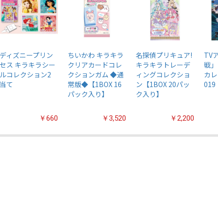
ディズニープリン
ちいかわ キラキラ
名探偵プリキュア!
TV
セス キラキラシー
クリアカードコレ
キラキラトレーデ
戦」
ルコレクション2
クションガム ◆通
ィングコレクショ
カレ
当て
常版◆【1BOX 16
ン【1BOX 20パッ
019
パック入り】
ク入り】
￥660
￥3,520
￥2,200