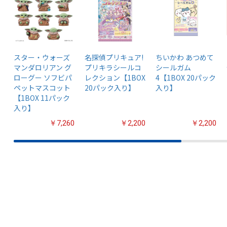
スター・ウォーズ
名探偵プリキュア!
ちいかわ あつめて
マンダロリアン グ
プリキラシールコ
シールガム
ローグー ソフビパ
レクション【1BOX
4【1BOX 20パック
ペットマスコット
20パック入り】
入り】
【1BOX 11パック
入り】
￥7,260
￥2,200
￥2,200