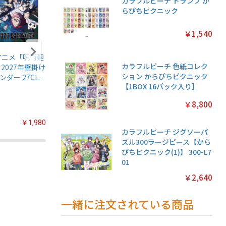
カラフルピーチ トランプ か
らぴちピクニック
￥1,540
アニメ「呪術廻
名探偵プリキュア!
ちいかわ マグネッ
鬼滅の刃
カラフルピーチ 色紙コレク
 2027年壁掛け
キラキラトレーデ
トコレクションガ
伝5 ガ
ション からぴちピクニック
ンダー 27CL-
ィングコレクショ
ム2【1BOX 14パッ
【1BOX
【1BOX 16パック入り】
ン2 ガムつき
ク入り】
入り】
【1BOX 20パック
￥8,800
入り】
￥1,980
￥2,200
￥3,080
カラフルピーチ ジグソーパ
ズル300ラージピース【から
ぴちピクニック(1)】 300-L7
01
￥2,640
一緒に注文されている商品