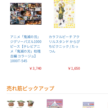
アニメ「鬼滅の刃」
カラフルピーチ アク
ジグソーパズル1000
リルスタンド からぴ
ピース【テレビアニ
ちピクニック / たっ
メ「鬼滅の刃」柱稽
つん
古編 コラージュ】
1000T-545
￥3,740
￥1,650
売れ筋ピックアップ