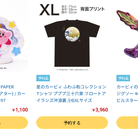
予約品
予約品
APER
星のカービィ ふわふ和コレクション
カービィの
アター) / カー
Tシャツ プププ三十六景 フロートア
ジグソー 
07
イランズ沖浪裏 /(4)XLサイズ
ビルスター】
1,100
3,960
￥
￥
数量
数量
る
予約する