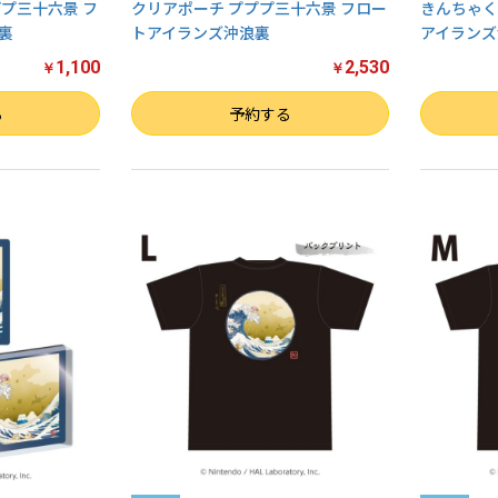
プ三十六景 フ
クリアポーチ プププ三十六景 フロー
きんちゃく
裏
トアイランズ沖浪裏
アイランズ
1,100
2,530
￥
￥
数量
数量
る
予約する