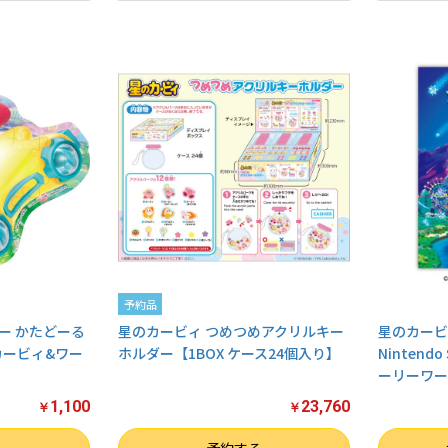
予約品
ー かたどーる
星のカービィ つめつめアクリルキー
星のカービ
カービィ&ワー
ホルダー【1BOX ケース24個入り】
Nintendo 
ーリーワール
1,100
23,760
￥
￥
数量
数量