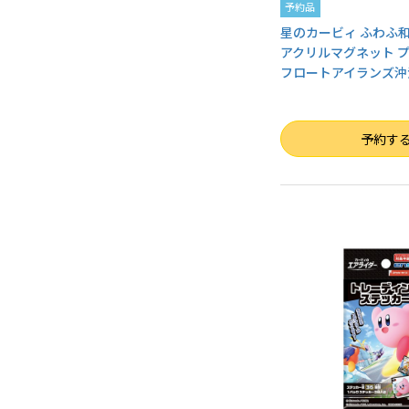
予約品
星のカービィ ふわふ
アクリルマグネット 
フロートアイランズ沖
数量
予約す