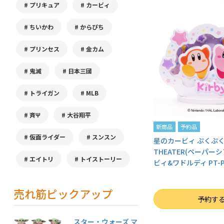
プリキュア
カービィ
ちいかわ
からぴち
プリンセス
金カム
鬼滅
日本三國
トライガン
MLB
斉Ψ
大谷翔平
新商品
予約品
仮面ライダー
スンスン
星のカービィ ぷくぷくP
THEATER(ペーパーシ
エイトリ
トイストーリー
ビィ&ワドルディ PT-P
売れ筋ピックアップ
数量
予約す
スター・ウォーズ マ