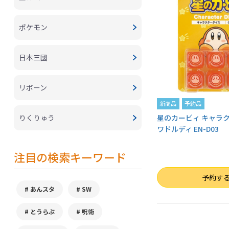
ポケモン
日本三國
リボーン
新商品
予約品
りくりゅう
星のカービィ キャラク
ワドルディ EN-D03
注目の検索キーワード
数量
予約す
あんスタ
SW
とうらぶ
呪術