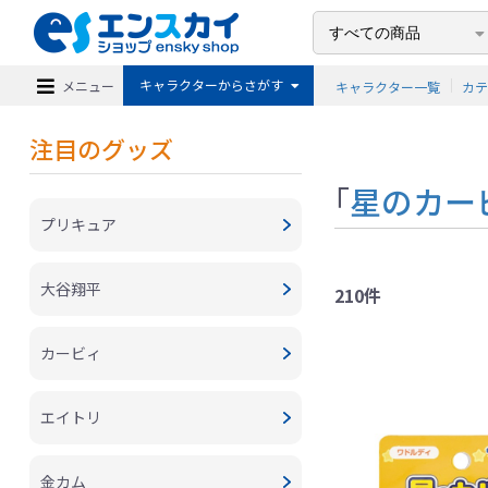
キャラクターからさがす
メニュー
キャラクター一覧
カ
注目のグッズ
「
星のカー
プリキュア
大谷翔平
210件
カービィ
エイトリ
金カム