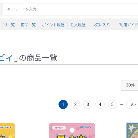
テゴリ一覧
商品一覧
ポイント履歴
注文履歴
お気に入り
ご利用ガイ
ビィ
」
の商品一覧
...
1
2
3
4
5
次へ