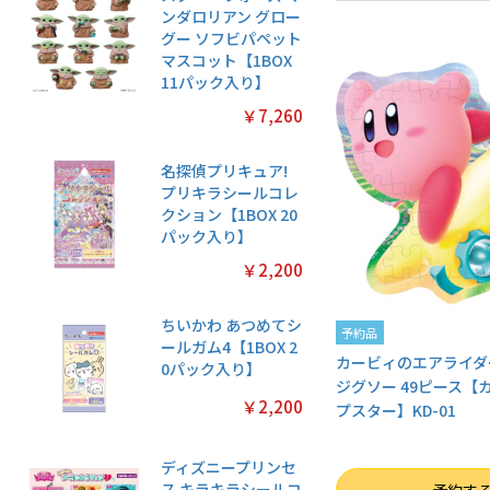
ンダロリアン グロー
グー ソフビパペット
マスコット【1BOX
11パック入り】
￥7,260
名探偵プリキュア!
プリキラシールコレ
クション【1BOX 20
パック入り】
￥2,200
ちいかわ あつめてシ
予約品
ールガム4【1BOX 2
カービィのエアライダ
0パック入り】
ジグソー 49ピース【
￥2,200
プスター】KD-01
ディズニープリンセ
数量
ス キラキラシールコ