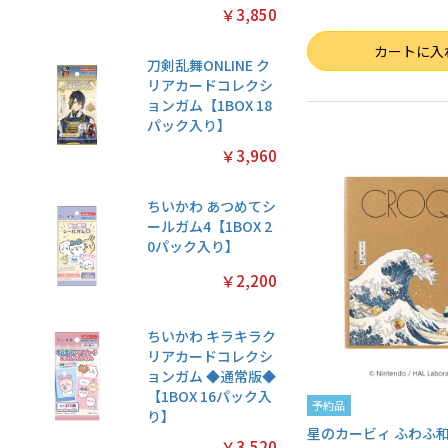
￥3,850
数量
カートに入
刀剣乱舞ONLINE ク
リアカードコレクシ
ョンガム【1BOX 18
パック入り】
￥3,960
ちいかわ あつめてシ
ールガム4【1BOX 2
0パック入り】
￥2,200
ちいかわ キラキラク
リアカードコレクシ
ョンガム ◆通常版◆
【1BOX 16パック入
予約品
り】
星のカービィ ふわふ
￥3,520