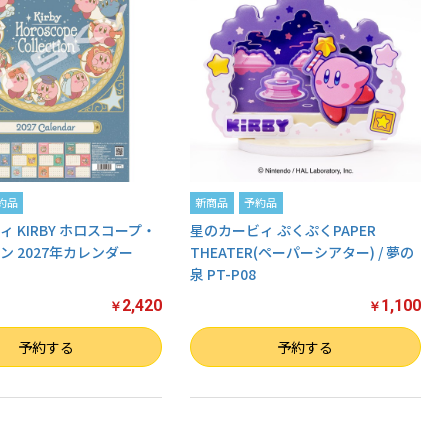
約品
新商品
予約品
 KIRBY ホロスコープ・
星のカービィ ぷくぷくPAPER
ン 2027年カレンダー
THEATER(ペーパーシアター) / 夢の
泉 PT-P08
2,420
1,100
￥
￥
数量
予約する
予約する