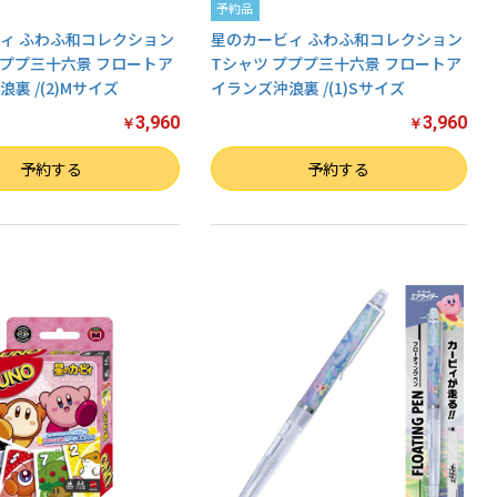
予約品
ィ ふわふ和コレクション
星のカービィ ふわふ和コレクション
プププ三十六景 フロートア
Tシャツ プププ三十六景 フロートア
裏 /(2)Mサイズ
イランズ沖浪裏 /(1)Sサイズ
3,960
3,960
￥
￥
数量
予約する
予約する