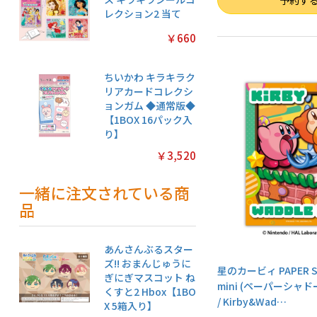
予約す
レクション2 当て
￥660
ちいかわ キラキラク
リアカードコレクシ
ョンガム ◆通常版◆
【1BOX 16パック入
り】
￥3,520
一緒に注文されている商
品
あんさんぶるスター
ズ!! おまんじゅうに
星のカービィ PAPER S
ぎにぎマスコット ね
mini (ペーパーシャド
くすと2 Hbox【1BO
/ Kirby&Wad
…
X 5箱入り】