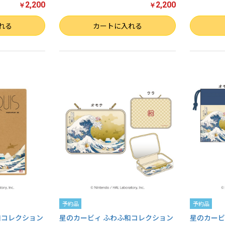
2,200
2,200
￥
￥
お買い物を続ける
カートへ進む
数量
数量
れる
カートに入れる
予約品
予約品
和コレクション
星のカービィ ふわふ和コレクション
星のカービ