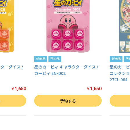
新商品
予約品
新商品
予
ターダイス /
星のカービィ キャラクターダイス /
星のカービィ
カービィ EN-D02
コレクショ
27CL-084
1,650
1,650
￥
￥
数量
数量
る
予約する