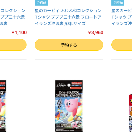
予約品
予約品
和コレクション
星のカービィ ふわふ和コレクション
星のカービ
プププ三十六景
Tシャツ プププ三十六景 フロートア
Tシャツ 
浪裏
イランズ沖浪裏 /(3)Lサイズ
イランズ沖浪
1,100
3,960
￥
￥
数量
数量
る
予約する