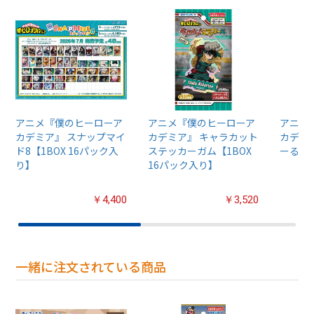
アニメ『僕のヒーローア
アニメ『僕のヒーローア
アニメ
カデミア』 スナップマイ
カデミア』 キャラカット
カデミ
ド8【1BOX 16パック入
ステッカーガム【1BOX
ーる /(1
り】
16パック入り】
￥4,400
￥3,520
一緒に注文されている商品