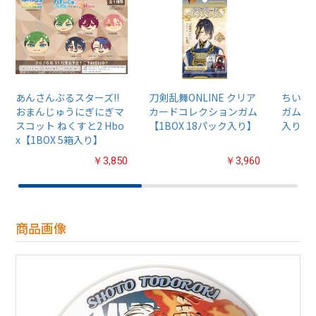
あんさんぶるスターズ!!
刀剣乱舞ONLINE クリア
ちいか
おまんじゅうにぎにぎマ
カードコレクションガム
ガム4【
スコット ねくすと2 Hbo
【1BOX 18パック入り】
入り】
x【1BOX 5箱入り】
￥3,850
￥3,960
商品画像