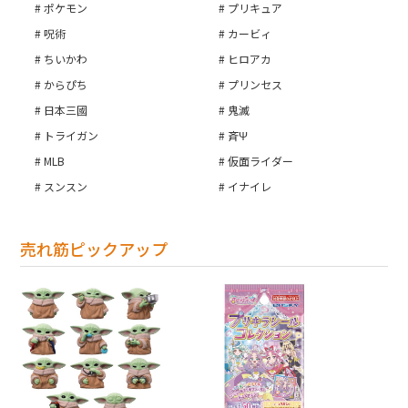
ポケモン
プリキュア
呪術
カービィ
カートへ進む
ちいかわ
ヒロアカ
からぴち
プリンセス
日本三國
鬼滅
トライガン
斉Ψ
MLB
仮面ライダー
スンスン
イナイレ
売れ筋ピックアップ