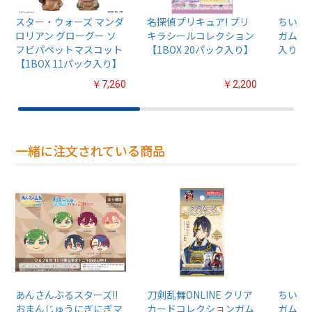
スター・ウォーズ マンダ
名探偵プリキュア! プリ
ちいか
ロリアン グローグー ソ
キラシールコレクション
ガム4【
フビパペットマスコット
【1BOX 20パック入り】
入り】
【1BOX 11パック入り】
￥7,260
￥2,200
一緒に注文されている商品
あんさんぶるスターズ!!
刀剣乱舞ONLINE クリア
ちいか
おまんじゅうにぎにぎマ
カードコレクションガム
ガム4【