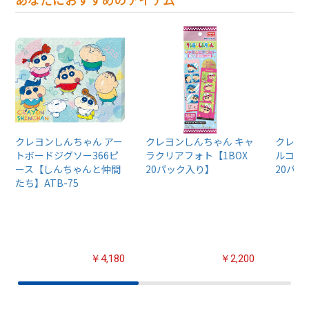
クレヨンしんちゃん アー
クレヨンしんちゃん キャ
クレヨ
トボードジグソー366ピ
ラクリアフォト【1BOX
ルコレク
ース【しんちゃんと仲間
20パック入り】
20パ
たち】ATB-75
￥4,180
￥2,200