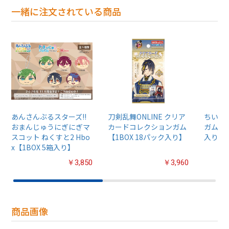
一緒に注文されている商品
あんさんぶるスターズ!!
刀剣乱舞ONLINE クリア
ちいか
おまんじゅうにぎにぎマ
カードコレクションガム
ガム4【
スコット ねくすと2 Hbo
【1BOX 18パック入り】
入り】
x【1BOX 5箱入り】
￥3,850
￥3,960
商品画像