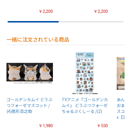
￥2,200
￥2,200
一緒に注文されている商品
ゴールデンカムイ どうぶ
TVアニメ『ゴールデンカ
あんさん
つフォーゼマスコット /
ムイ』 どうぶつフォーゼ
おまん
(4)尾形百之助
ちゅるぷくしーる /(2)
スコット
x【1B
￥1,980
￥550