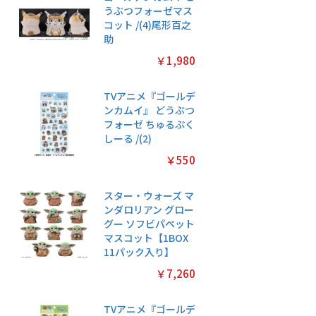
うぶつフォーゼマス
コット /(4)尾形百之
助
￥1,980
TVアニメ『ゴールデ
ンカムイ』 どうぶつ
フォーゼ ちゅるぷく
しーる /(2)
￥550
スター・ウォーズ マ
ンダロリアン グロー
グー ソフビパペット
マスコット【1BOX
11パック入り】
￥7,260
TVアニメ『ゴールデ