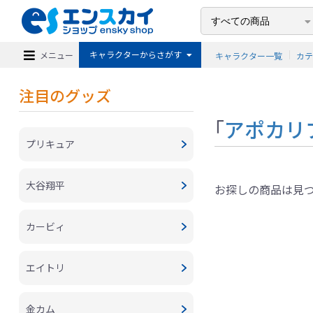
キャラクターからさがす
メニュー
キャラクター一覧
カ
注目のグッズ
「
アポカリ
プリキュア
大谷翔平
お探しの商品は見
カービィ
エイトリ
金カム