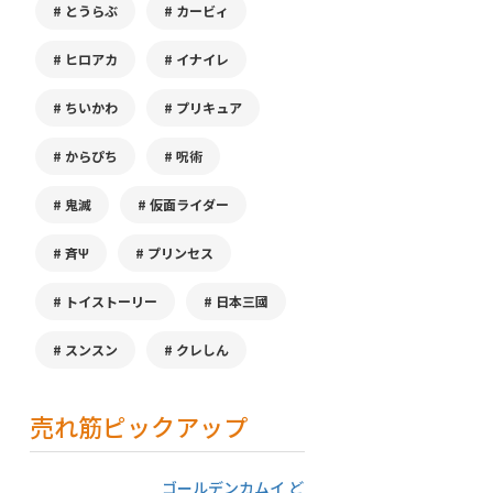
とうらぶ
カービィ
ヒロアカ
イナイレ
ちいかわ
プリキュア
からぴち
呪術
鬼滅
仮面ライダー
斉Ψ
プリンセス
トイストーリー
日本三國
スンスン
クレしん
売れ筋ピックアップ
ゴールデンカムイ ど