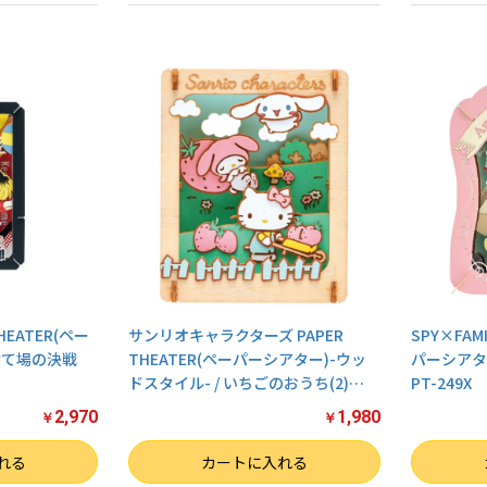
HEATER(ペー
サンリオキャラクターズ PAPER
SPY×FAMI
ミ捨て場の決戦
THEATER(ペーパーシアター)-ウッ
パーシアタ
ドスタイル- / いちごのおうち(2)
…
PT-249X
2,970
1,980
￥
￥
数量
数量
れる
カートに入れる