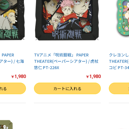
PAPER
TVアニメ「呪術廻戦」 PAPER
クレヨンしん
アター) / 七海
THEATER(ペーパーシアター) / 虎杖
THEATE
悠仁 PT-226X
コビ PT-34
1,980
1,980
￥
￥
数量
数量
れる
カートに入れる