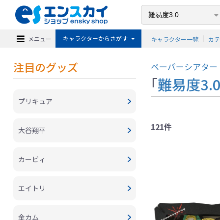
キャラクターからさがす
メニュー
キャラクター一覧
カ
注目のグッズ
ペーパーシアター
「
難易度3.
プリキュア
121件
大谷翔平
カービィ
エイトリ
金カム