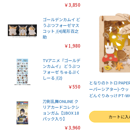
￥3,850
ゴールデンカムイ ど
うぶつフォーゼマス
コット /(4)尾形百之
助
￥1,980
TVアニメ『ゴールデ
ンカムイ』 どうぶつ
フォーゼ ちゅるぷく
しーる /(2)
となりのトトロ PAPER 
￥550
ーパーシアター)-ウッド
どんぐりみっけ PT-W
刀剣乱舞ONLINE ク
リアカードコレクシ
ョンガム【1BOX 18
数量
カートに入
パック入り】
￥3,960