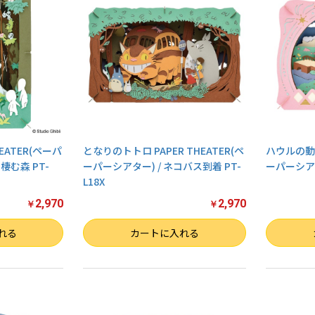
EATER(ペーパ
となりのトトロ PAPER THEATER(ペ
ハウルの動く城
棲む森 PT-
ーパーシアター) / ネコバス到着 PT-
ーパーシアター
L18X
2,970
2,970
￥
￥
数量
数量
れる
カートに入れる