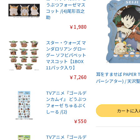
うぶつフォーゼマス
コット /(4)尾形百之
助
￥1,980
スター・ウォーズ マ
ンダロリアン グロー
グー ソフビパペット
マスコット【1BOX
11パック入り】
耳をすませば PAPER T
￥7,260
パーシアター) / 天沢聖司
TVアニメ『ゴールデ
ンカムイ』 どうぶつ
フォーゼ ちゅるぷく
数量
カートに入
しーる /(2)
￥550
TVアニメ『ゴールデ