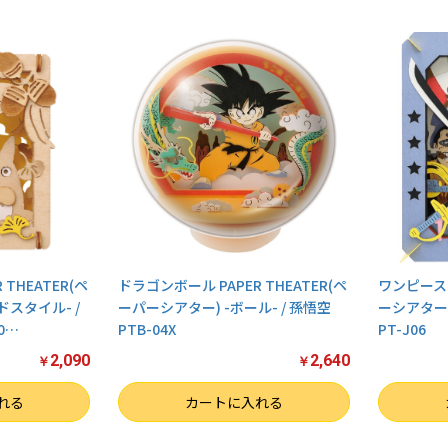
お買い物を続ける
カートへ進む
THEATER(ペ
ドラゴンボール PAPER THEATER(ペ
ワンピース P
スタイル- /
ーパーシアター) -ボール- / 孫悟空
ーシアター)
0
…
PTB-04X
PT-J06
2,090
2,640
￥
￥
数量
数量
れる
カートに入れる