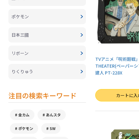
ポケモン
日本三國
リボーン
TVアニメ「呪術廻戦」 
THEATER(ペーパーシ
りくりゅう
建人 PT-228X
注目の検索キーワード
数量
カートに入
金カム
あんスタ
ポケモン
SW