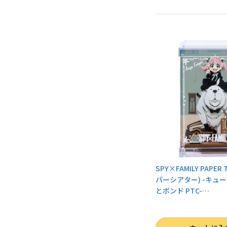
SPY×FAMILY PAPER
パーシアター) -キューブ
とボンド PTC-
…
数量