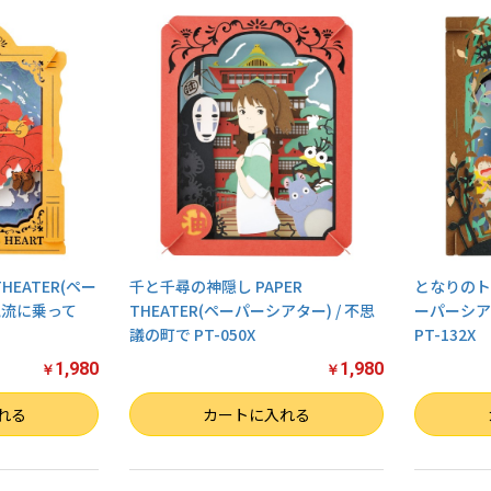
HEATER(ペー
千と千尋の神隠し PAPER
となりのトトロ
気流に乗って
THEATER(ペーパーシアター) / 不思
ーパーシア
議の町で PT-050X
PT-132X
1,980
1,980
￥
￥
数量
数量
れる
カートに入れる