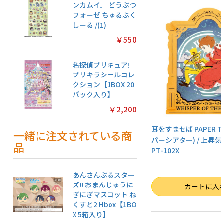
ンカムイ』 どうぶつ
フォーゼ ちゅるぷく
しーる /(1)
￥550
名探偵プリキュア!
プリキラシールコレ
クション【1BOX 20
パック入り】
￥2,200
耳をすませば PAPER T
一緒に注文されている商
パーシアター) / 上昇
品
PT-102X
あんさんぶるスター
ズ!! おまんじゅうに
数量
カートに入
ぎにぎマスコット ね
くすと2 Hbox【1BO
X 5箱入り】