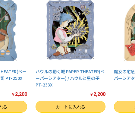
HEATER(ペー
ハウルの動く城 PAPER THEATER(ペ
魔女の宅急便 
 PT-250X
ーパーシアター) / ハウルと星の子
パーシアター)
PT-233X
2,200
2,200
￥
￥
数量
数量
れる
カートに入れる