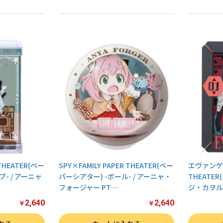
 THEATER(ペー
SPY×FAMILY PAPER THEATER(ペー
エヴァンゲリ
- / アーニャ
パーシアター) -ボール- / アーニャ・
THEATE
フォージャー PT
…
ジ・カヲル P
2,640
2,640
￥
￥
数量
数量