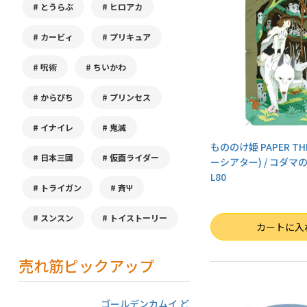
とうらぶ
ヒロアカ
カービィ
プリキュア
呪術
ちいかわ
からぴち
プリンセス
イナイレ
鬼滅
もののけ姫 PAPER TH
日本三國
仮面ライダー
ーシアター) / コダマの
L80
トライガン
斉Ψ
スンスン
トイストーリー
数量
カートに入
売れ筋ピックアップ
ゴールデンカムイ ど