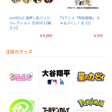
xxxHOLiC 箔押し缶バッジ
TVアニメ『呪術廻戦』 ち
コレクション【1BOX 12箱
ゅるぷくしーる /(1)
入り】
￥6,600
￥550
注目のグッズ