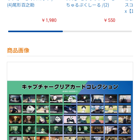
(4)尾形百之助
ちゅるぷくしーる /(2)
スコット
x【1B
￥1,980
￥550
商品画像