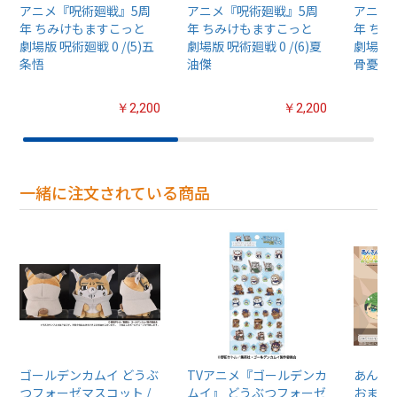
アニメ『呪術廻戦』5周
アニメ『呪術廻戦』5周
アニメ
年 ちみけもますこっと
年 ちみけもますこっと
年 ち
劇場版 呪術廻戦 0 /(5)五
劇場版 呪術廻戦 0 /(6)夏
劇場版 呪
条悟
油傑
骨憂太
￥2,200
￥2,200
一緒に注文されている商品
ゴールデンカムイ どうぶ
TVアニメ『ゴールデンカ
あんさん
つフォーゼマスコット /
ムイ』 どうぶつフォーゼ
おまん