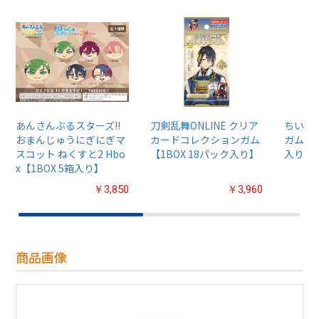
あんさんぶるスターズ!!
刀剣乱舞ONLINE クリア
ちいか
おまんじゅうにぎにぎマ
カードコレクションガム
ガム4【
スコット ねくすと2 Hbo
【1BOX 18パック入り】
入り】
x【1BOX 5箱入り】
￥3,850
￥3,960
商品画像