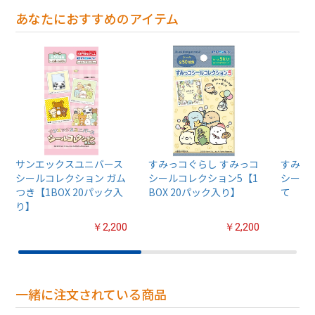
あなたにおすすめのアイテム
サンエックスユニバース
すみっコぐらし すみっコ
すみっ
シールコレクション ガム
シールコレクション5【1
シール
つき【1BOX 20パック入
BOX 20パック入り】
て
り】
￥2,200
￥2,200
一緒に注文されている商品