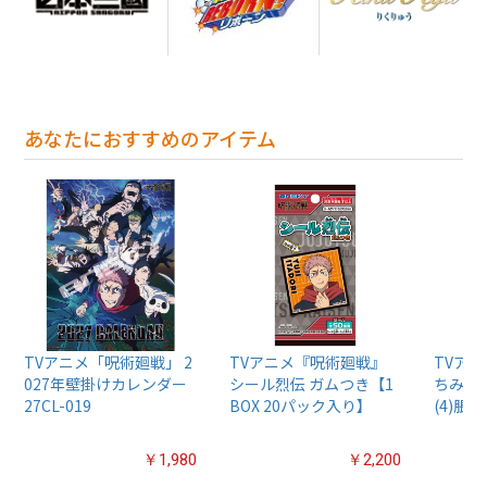
あなたにおすすめのアイテム
TVアニメ「呪術廻戦」 2
TVアニメ『呪術廻戦』
TVア
027年壁掛けカレンダー
シール烈伝 ガムつき【1
ちみけも
27CL-019
BOX 20パック入り】
(4)脹相
￥1,980
￥2,200