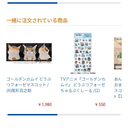
一緒に注文されている商品
ゴールデンカムイ どうぶ
TVアニメ『ゴールデンカ
あんさん
つフォーゼマスコット /
ムイ』 どうぶつフォーゼ
おまん
(4)尾形百之助
ちゅるぷくしーる /(2)
スコット
x【1B
￥1,980
￥550