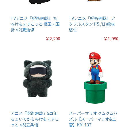
TVアニメ『呪術廻戦』 ち
TVアニメ『呪術廻戦』 ア
みけもますこっと 懐玉・玉
クリルスタンド5 /(1)虎杖
折 /(2)夏油傑
悠仁
￥2,200
￥1,980
アニメ『呪術廻戦』5周年
スーパーマリオ クムクムパ
ちょいでかちみけもますこ
ズル【スーパーマリオ&土
っと /(5)五条悟
管】KM-137