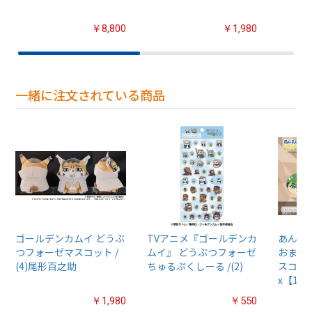
￥8,800
￥1,980
一緒に注文されている商品
ゴールデンカムイ どうぶ
TVアニメ『ゴールデンカ
あんさん
つフォーゼマスコット /
ムイ』 どうぶつフォーゼ
おまん
(4)尾形百之助
ちゅるぷくしーる /(2)
スコット
x【1B
￥1,980
￥550