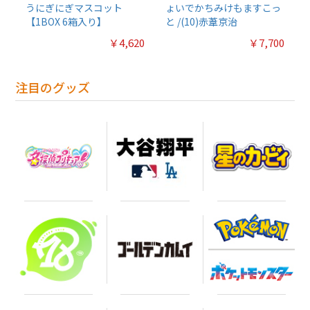
うにぎにぎマスコット
ょいでかちみけもますこっ
【1BOX 6箱入り】
と /(10)赤葦京治
￥4,620
￥7,700
注目のグッズ