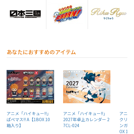
あなたにおすすめのアイテム
アニメ「ハイキュー!!」
アニメ「ハイキュー!!」
アニメ
ぱぺマス!! A【1BOX 10
2027年卓上カレンダー 2
クリア
箱入り】
7CL-024
ンガム5
OX 1