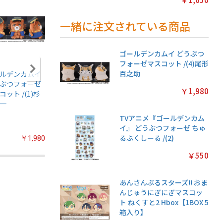
一緒に注文されている商品
ゴールデンカムイ どうぶつ
フォーゼマスコット /(4)尾形
百之助
ルデンカムイ
アニメ『僕のヒー
名探偵プリキュア!
ちいかわ
ぶつフォーゼ
ローアカデミア』
プリキラシールコ
クリアカ
￥1,980
コット /(1)杉
ちみけもますこっ
レクション【1BOX
クション
一
と /(7)轟焦凍
20パック入り】
常版◆【1
パック入
TVアニメ『ゴールデンカム
イ』 どうぶつフォーゼ ちゅ
るぷくしーる /(2)
￥1,980
￥2,200
￥2,200
￥550
あんさんぶるスターズ!! おま
んじゅうにぎにぎマスコッ
ト ねくすと2 Hbox【1BOX 5
箱入り】