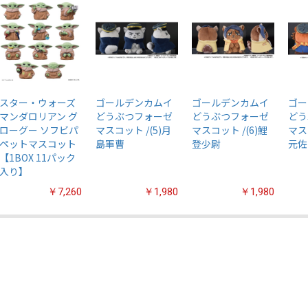
スター・ウォーズ
ゴールデンカムイ
ゴールデンカムイ
ゴー
マンダロリアン グ
どうぶつフォーゼ
どうぶつフォーゼ
どう
ローグー ソフビパ
マスコット /(5)月
マスコット /(6)鯉
マス
ペットマスコット
島軍曹
登少尉
元佐
【1BOX 11パック
入り】
￥7,260
￥1,980
￥1,980