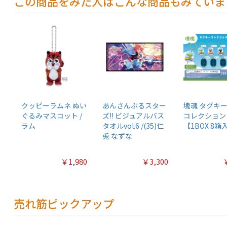
この商品をみた人はこんな商品もみていま
クッピーラムネ ぬい
あんさんぶるスター
塊魂 タグキ
ぐるみマスコット /
ズ!! ビジュアルバス
コレクション
ラム
タオルvol.6 /(35)仁
【1BOX 8箱
兎 なずな
￥1,980
￥3,300
売れ筋ピックアップ