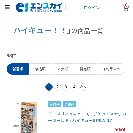
0
ログイン
「
ハイキュー！！
」
の商品一覧
93件
新着順
価格順
人気順
発売順
予約品以外
1
2
3
4
次へ
新商品
予約品
アニメ「ハイキュー!!」 ポケットステッカ
ーワールド / ハイキュー!! PSW-17
660
￥