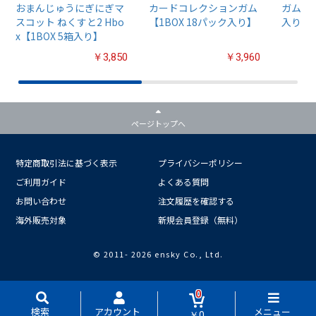
おまんじゅうにぎにぎマ
カードコレクションガム
ガム4【
スコット ねくすと2 Hbo
【1BOX 18パック入り】
入り】
x【1BOX 5箱入り】
￥3,850
￥3,960
ページトップへ
特定商取引法に基づく表示
プライバシーポリシー
ご利用ガイド
よくある質問
お問い合わせ
注文履歴を確認する
海外販売対象
新規会員登録（無料）
© 2011-
2026 ensky Co., Ltd.
0
検索
アカウント
メニュー
￥0