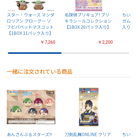
スター・ウォーズ マンダ
名探偵プリキュア! プリ
ちいか
ロリアン グローグー ソ
キラシールコレクション
ガム4【
フビパペットマスコット
【1BOX 20パック入り】
入り】
【1BOX 11パック入り】
￥7,260
￥2,200
一緒に注文されている商品
あんさんぶるスターズ!!
刀剣乱舞ONLINE クリア
ちいか