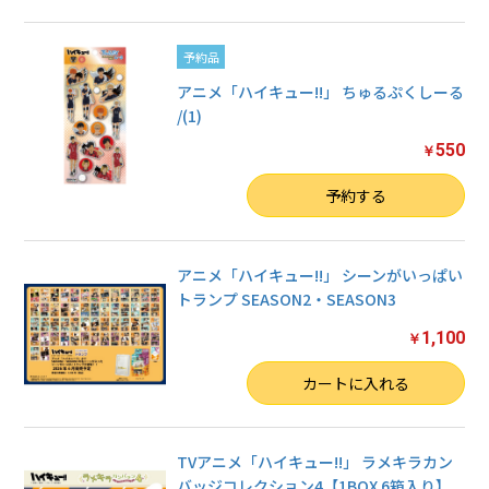
予約品
アニメ「ハイキュー!!」 ちゅるぷくしーる
/(1)
550
￥
数量
予約する
アニメ「ハイキュー!!」 シーンがいっぱい
トランプ SEASON2・SEASON3
1,100
￥
数量
カートに入れる
TVアニメ「ハイキュー!!」 ラメキラカン
バッジコレクション4【1BOX 6箱入り】