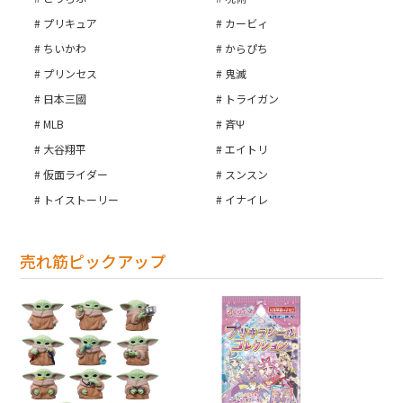
プリキュア
カービィ
ちいかわ
からぴち
プリンセス
鬼滅
日本三國
トライガン
MLB
斉Ψ
大谷翔平
エイトリ
仮面ライダー
スンスン
トイストーリー
イナイレ
売れ筋ピックアップ