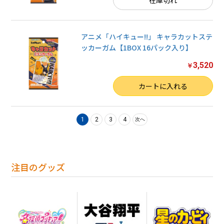
在庫切れ
アニメ「ハイキュー!!」 キャラカットステ
ッカーガム【1BOX 16パック入り】
3,520
￥
数量
カートに入れる
1
2
3
4
次へ
注目のグッズ